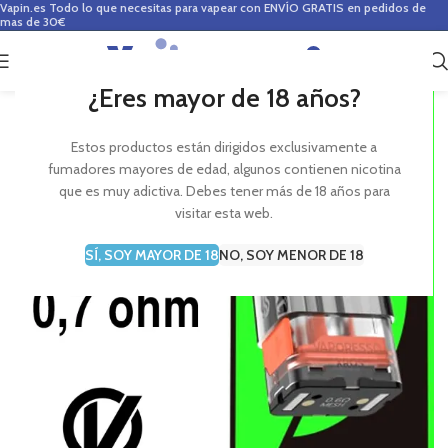
Vapin.es
Todo lo que necesitas para vapear con ENVÍO GRATIS en pedidos de
mas de 30€
0
0,00
€
¿Eres mayor de 18 años?
Estos productos están dirigidos exclusivamente a
fumadores mayores de edad, algunos contienen nicotina
que es muy adictiva. Debes tener más de 18 años para
visitar esta web.
SÍ, SOY MAYOR DE 18
NO, SOY MENOR DE 18