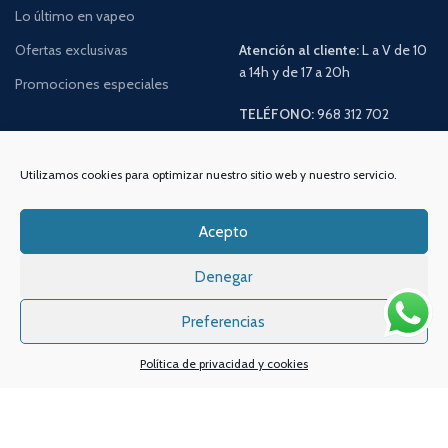
Lo último en vapeo
Ofertas exclusivas
Atención al cliente:
L a V de 10
a 14h y de 17 a 20h
Promociones especiales
TELÉFONO:
968 312 702
WATSSAPP:
601 30 58 28
Email:
info
@vapeo.es
Utilizamos cookies para optimizar nuestro sitio web y nuestro servicio.
Acepto
Denegar
Preferencias
Política de privacidad y cookies
Sistemas de pagos
Sistema de envío