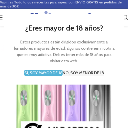
Vapin.es
Todo lo que necesitas para vapear con ENVÍO GRATIS en pedidos de
mas de 30€
0
0,00
€
¿Eres mayor de 18 años?
Estos productos están dirigidos exclusivamente a
fumadores mayores de edad, algunos contienen nicotina
que es muy adictiva. Debes tener más de 18 años para
visitar esta web.
SÍ, SOY MAYOR DE 18
NO, SOY MENOR DE 18