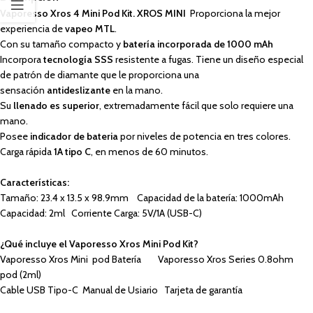
Vaporesso Xros 4 Mini Pod Kit. XROS MINI
Proporciona la mejor
experiencia de
vapeo MTL
.
Con su tamaño compacto y
batería incorporada de 1000 mAh
Incorpora
tecnología SSS
resistente a fugas. Tiene un diseño especial
de patrón de diamante que le proporciona una
sensación
antideslizante
en la mano.
Su
llenado es superior
, extremadamente fácil que solo requiere una
mano.
Posee
indicador de bateria
por niveles de potencia en tres colores.
Carga rápida
1A tipo C
, en menos de 60 minutos.
Características:
Tamaño: 23.4 x 13.5 x 98.9mm Capacidad de la batería: 1000mAh
Capacidad: 2ml Corriente Carga: 5V/1A (USB-C)
¿Qué incluye el Vaporesso Xros Mini Pod Kit?
Vaporesso Xros Mini pod Batería Vaporesso Xros Series 0.8ohm
pod (2ml)
Cable USB Tipo-C Manual de Usiario Tarjeta de garantía