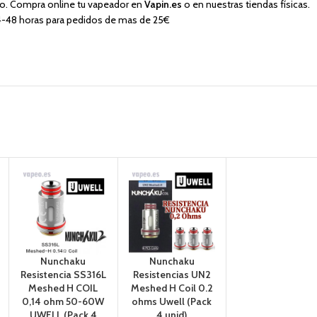
eo. Compra online tu vapeador en
Vapin.es
o en nuestras tiendas físicas.
24-48 horas para pedidos de mas de 25€
Nunchaku
Nunchaku
Resistencia SS316L
Resistencias UN2
Meshed H COIL
Meshed H Coil 0.2
0,14 ohm 50-60W
ohms Uwell (Pack
UWELL (Pack 4
4 unid)