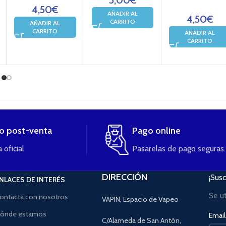
4,50
€
AÑADIR AL
4,50
€
CARRITO
AÑADIR AL
CARRITO
AÑADIR AL
CARRITO
io post-venta
Pago online
 oficial
Pasarelas de pago seguras.
DIRECCIÓN
¡Susc
NLACES DE INTERÉS
Se u
ontacta con nosotros
VAPIN, Espacio de Vapeo
ónde estamos
Email 
C/Alameda de San Antón,