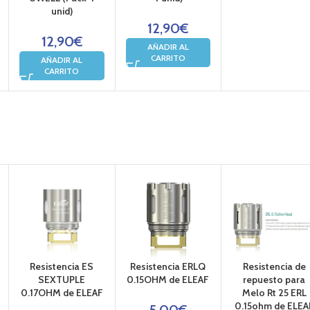
unid)
12,90
€
12,90
€
AÑADIR AL
CARRITO
AÑADIR AL
CARRITO
Resistencia ES
Resistencia ERLQ
Resistencia de
SEXTUPLE
0.15OHM de ELEAF
repuesto para
0.17OHM de ELEAF
Melo Rt 25 ERL
0.15ohm de ELEA
5,00
€