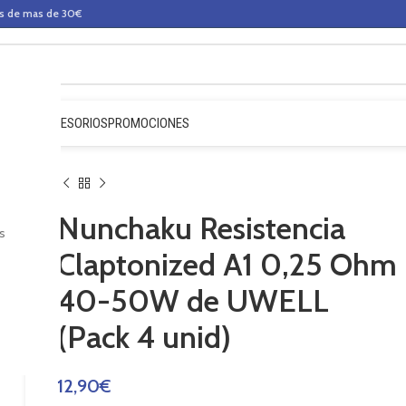
os de mas de 30€
QUIDOS
ACCESORIOS
PROMOCIONES
Nunchaku Resistencia
s
Claptonized A1 0,25 Ohm
40-50W de UWELL
(Pack 4 unid)
12,90
€