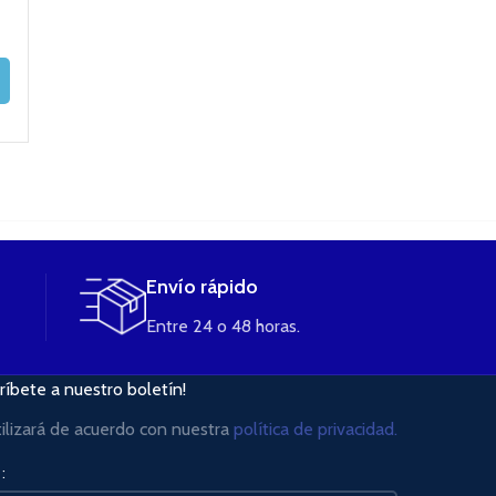
3,80
€
3,30
€
AÑADIR AL
CARRITO
AÑADIR AL
AÑADIR AL
CARRITO
CARRITO
Envío rápido
Entre 24 o 48 horas.
ríbete a nuestro boletín!
tilizará de acuerdo con nuestra
política de privacidad.
: