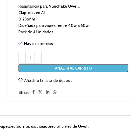
Resistencia para
Nunchaku Uwell.
Claptonized A1
0.25ohm
Diseñada para vapear entre
40w a 50w.
Pack de 4 Unidades
Hay existencias
AÑADIR AL CARRITO
Añadir a la lista de deseos
Share:
vapeo.es Somos distribuidores oficiales de
Uwell