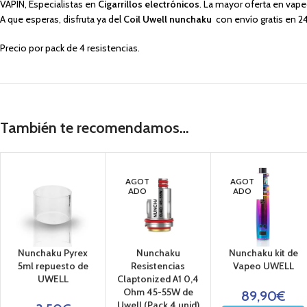
VAPIN, Especialistas en
Cigarrillos electrónicos
. La mayor oferta en vap
A que esperas, disfruta ya del
Coil Uwell nunchaku
con envío gratis en 
Precio por pack de 4 resistencias.
También te recomendamos…
AGOT
AGOT
ADO
ADO
Nunchaku Pyrex
Nunchaku
Nunchaku kit de
5ml repuesto de
Resistencias
Vapeo UWELL
UWELL
Claptonized A1 0,4
Ohm 45-55W de
89,90
€
Uwell (Pack 4 unid)