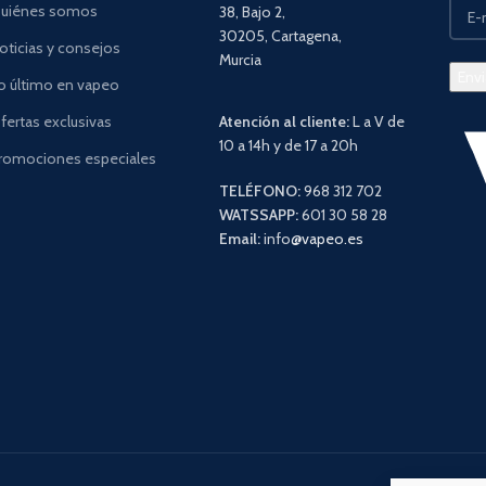
uiénes somos
38, Bajo 2,
30205, Cartagena,
oticias y consejos
Murcia
o último en vapeo
fertas exclusivas
Atención al cliente:
L a V de
10 a 14h y de 17 a 20h
romociones especiales
TELÉFONO:
968 312 702
WATSSAPP:
601 30 58 28
Email:
info
@vapeo.es