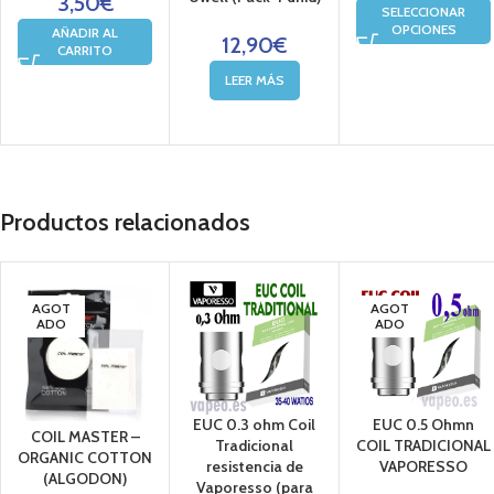
3,50
€
SELECCIONAR
OPCIONES
AÑADIR AL
12,90
€
CARRITO
LEER MÁS
Productos relacionados
AGOT
AGOT
ADO
ADO
EUC 0.3 ohm Coil
EUC 0.5 Ohmn
COIL MASTER –
Tradicional
COIL TRADICIONAL
ORGANIC COTTON
resistencia de
VAPORESSO
(ALGODON)
Vaporesso (para