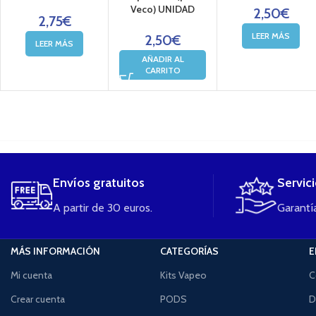
Veco) UNIDAD
2,50
€
2,75
€
LEER MÁS
2,50
€
LEER MÁS
AÑADIR AL
CARRITO
....
Envíos gratuitos
Servic
A partir de 30 euros.
Garantía
MÁS INFORMACIÓN
CATEGORÍAS
E
Mi cuenta
Kits Vapeo
C
Crear cuenta
PODS
D