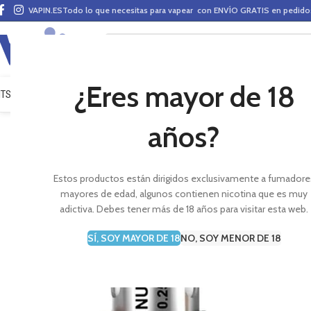
VAPIN.ES
Todo lo que necesitas para vapear con ENVÍO GRATIS en pedid
¿Eres mayor de 18
ITS VAPEO
PODS
MODS
CLAROMIZADORES
BASES Y AROMAS (ALQUIMIA)
E-LÍ
años?
Estos productos están dirigidos exclusivamente a fumadore
mayores de edad, algunos contienen nicotina que es muy
adictiva. Debes tener más de 18 años para visitar esta web.
SÍ, SOY MAYOR DE 18
NO, SOY MENOR DE 18