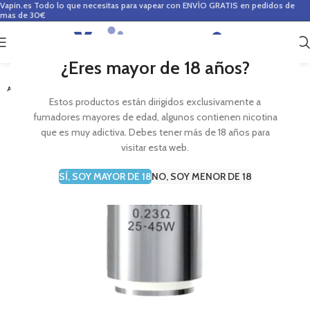
Vapin.es
Todo lo que necesitas para vapear con ENVÍO GRATIS en pedidos de
mas de 30€
0
0,00
€
¿Eres mayor de 18 años?
-22%
AGOTADO
Estos productos están dirigidos exclusivamente a
fumadores mayores de edad, algunos contienen nicotina
que es muy adictiva. Debes tener más de 18 años para
visitar esta web.
SÍ, SOY MAYOR DE 18
NO, SOY MENOR DE 18