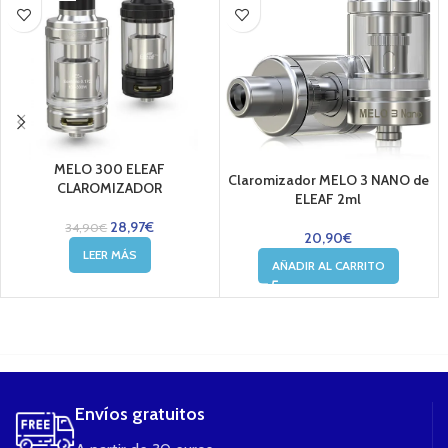
MELO 300 ELEAF
Claromizador MELO 3 NANO de
CLAROMIZADOR
ELEAF 2ml
28,97
€
34,90
€
20,90
€
LEER MÁS
AÑADIR AL CARRITO
....
Envíos gratuitos