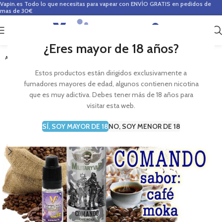
Vapin.es
Todo lo que necesitas para vapear con ENVÍO GRATIS en pedidos de
mas de 30€
0
0,00
€
¿Eres mayor de 18 años?
AGOTADO
Estos productos están dirigidos exclusivamente a
fumadores mayores de edad, algunos contienen nicotina
que es muy adictiva. Debes tener más de 18 años para
visitar esta web.
SÍ, SOY MAYOR DE 18
NO, SOY MENOR DE 18