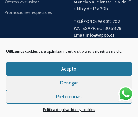
Ofertas exclusivas
Atención al cliente:
L a V de 10
a 14h y de 17 a 20h
Promociones especiales
TELÉFONO:
968 312 702
WATSSAPP:
601 30 58 28
Email:
info
@vapeo.es
Utilizamos cookies para optimizar nuestro sitio web y nuestro servicio.
Acepto
Denegar
Preferencias
Sistemas de pagos
Sistema de envío
Política de privacidad y cookies