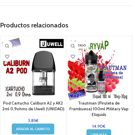
Productos relacionados
AGOTADO
Pod Cartucho Caliburn A2 y AK2
Trautman (Piruleta de
2ml 0,9ohms de Uwell (UNIDAD)
Frambuesa) 100ml Military Vap
Eliquids
3,85
€
14,90
€
AÑADIR AL CARRITO
LEER MÁS