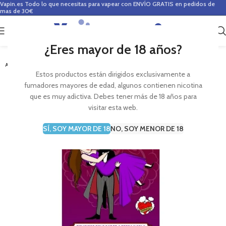
Vapin.es
Todo lo que necesitas para vapear con ENVÍO GRATIS en pedidos de
mas de 30€
0
0,00
€
¿Eres mayor de 18 años?
-6%
AGOTADO
Estos productos están dirigidos exclusivamente a
fumadores mayores de edad, algunos contienen nicotina
que es muy adictiva. Debes tener más de 18 años para
visitar esta web.
SÍ, SOY MAYOR DE 18
NO, SOY MENOR DE 18