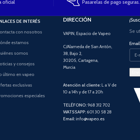
 oficial
Pasarelas de pago seguras.
DIRECCIÓN
¡Susc
NLACES DE INTERÉS
Se u
ontacta con nosotros
VAPIN, Espacio de Vapeo
ónde estamos
Email 
C/Alameda de San Antón,
uiénes somos
38, Bajo 2,
30205, Cartagena,
oticias y consejos
Murcia
o último en vapeo
fertas exclusivas
Atención al cliente:
L a V de
10 a 14h y de 17 a 20h
romociones especiales
TELÉFONO:
968 312 702
WATSSAPP:
601 30 58 28
Email:
info
@vapeo.es