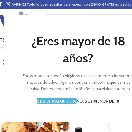
VAPIN.ES
Todo lo que necesitas para vapear con ENVÍO GRATIS en pedid
¿Eres mayor de 18
ITS VAPEO
PODS
MODS
CLAROMIZADORES
BASES Y AROMAS (ALQUIMIA)
E-LÍ
años?
-7%
AGOTADO
Estos productos están dirigidos exclusivamente a fumadore
mayores de edad, algunos contienen nicotina que es muy
adictiva. Debes tener más de 18 años para visitar esta web.
SÍ, SOY MAYOR DE 18
NO, SOY MENOR DE 18