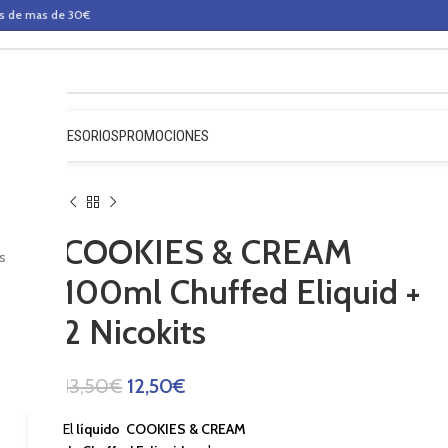
os de mas de 30€
QUIDOS
ACCESORIOS
PROMOCIONES
COOKIES & CREAM
s
100ml Chuffed Eliquid +
2 Nicokits
13,50
€
12,50
€
El
líquido COOKIES & CREAM