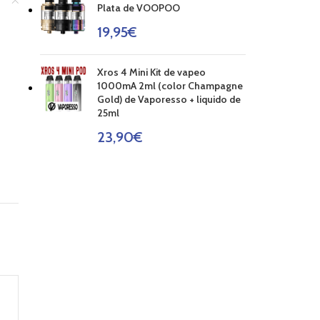
Plata de VOOPOO
19,95
€
Xros 4 Mini Kit de vapeo
1000mA 2ml (color Champagne
Gold) de Vaporesso + liquido de
25ml
23,90
€
AGOT
AGOT
AGOT
ADO
ADO
ADO