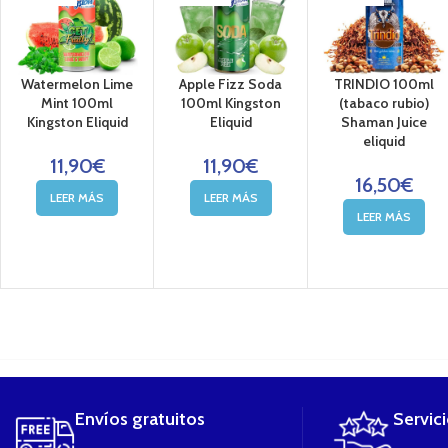
o en nuestras tiendas físicas
Watermelon Lime
Apple Fizz Soda
TRINDIO 100ml
Mint 100ml
100ml Kingston
(tabaco rubio)
Kingston Eliquid
Eliquid
Shaman Juice
eliquid
11,90
€
11,90
€
16,50
€
LEER MÁS
LEER MÁS
LEER MÁS
....
Envíos gratuitos
Servic