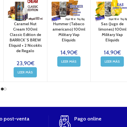
Caramel Nut
Hummer (Tabaco
Sas (Jugo de
Cream 100ml
americano) 100ml
limones) 100ml
Classic Edition de
Military Vap
Military Vap
BARRICK´S BREW
Eliquids
Eliquids
Eliquid + 2 Nicokits
de Regalo
14,90
€
14,90
€
LEER MÁS
LEER MÁS
23,90
€
LEER MÁS
io post-venta
Pago online