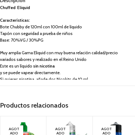
Descripción
Chuffed Eliquid
Características:
Bote Chubby de 120ml con 100ml de líquido
Tapón con seguridad a prueba de niños
Base: 70%VG / 30%PG
Muy amplia Gama Eliquid con muy buena relación calidad/precio
variados sabores y realizado en el Reino Unido
Este es un líquido
sin nicotina
y se puede vapear directamente.
Si quieres
nicotina
, añade dos Nicokits de 10 ml.
¿Estas interesado en comprar
Eliquid para vapeo Chuffed
?
En vapin
Somos distribuidores oficiales.
Productos relacionados
Tienda de vapeo con las mas importantes marcas de
eliquidos para cigar
bases, aromas,
nicokits
, pods desechables, resistencias,
cartuchos para
mods digitales, kits de vapeo
VAPIN, Especialistas en Cigarrillos electrónicos
. La mayor oferta en vap
AGOT
AGOT
AGOT
Compra online tu vaper en
Vapin.es
ADO
ADO
ADO