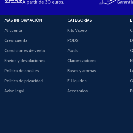
A partir de 30 euros.
Garantía
MÁS INFORMACIÓN
CATEGORÍAS
E
Mi cuenta
Kits Vapeo
C
Crear cuenta
PODS
D
Condiciones de venta
Mods
Q
Envíos y devoluciones
Claromizadores
N
Política de cookies
Bases y aromas
L
Política de privacidad
E-Líquidos
O
Aviso legal
Accesorios
P