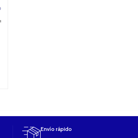
Trautman (Piruleta
Lemon Surprise
American Bes
de Frambuesa)
(Vainilla, cereales,
tobacco (taba
100ml Military Vap
merengue de
rubio,galleta 
Eliquids
limon) 100m BEST
toffee) 100ml 
VAP Eliquid
Vap Eliquid
14,90
€
17,90
€
17,90
€
LEER MÁS
LEER MÁS
LEER MÁS
Envío rápido