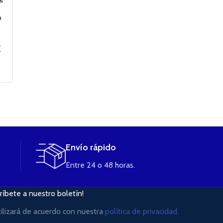
ATMOS LAB
BOMBO ELIQUID
3 x 10ml
n
ELIQUID
17,95
€
13,90
€
17,95
€
SELECCIONAR
LEER MÁS
€
OPCIONES
LEER MÁS
Envío rápido
Entre 24 o 48 horas.
ríbete a nuestro boletín!
tilizará de acuerdo con nuestra
política de privacidad.