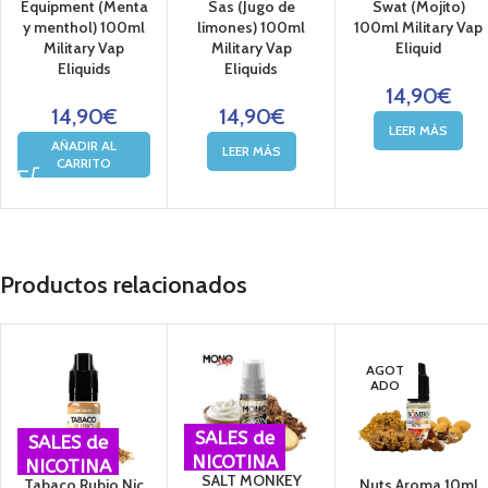
Equipment (Menta
Sas (Jugo de
Swat (Mojito)
y menthol) 100ml
limones) 100ml
100ml Military Vap
Military Vap
Military Vap
Eliquid
Eliquids
Eliquids
14,90
€
14,90
€
14,90
€
LEER MÁS
AÑADIR AL
LEER MÁS
CARRITO
Productos relacionados
AGOT
ADO
SALES de
SALES de
NICOTINA
NICOTINA
SALT MONKEY
Tabaco Rubio Nic
Nuts Aroma 10ml