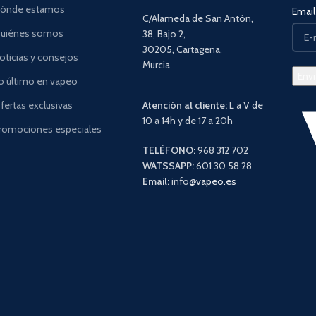
ónde estamos
Email 
C/Alameda de San Antón,
uiénes somos
38, Bajo 2,
30205, Cartagena,
oticias y consejos
Murcia
o último en vapeo
fertas exclusivas
Atención al cliente:
L a V de
10 a 14h y de 17 a 20h
romociones especiales
TELÉFONO:
968 312 702
WATSSAPP:
601 30 58 28
Email:
info
@vapeo.es