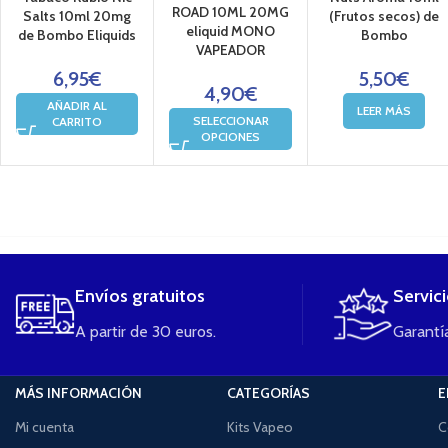
ROAD 10ML 20MG
Salts 10ml 20mg
(Frutos secos) de
eliquid MONO
de Bombo Eliquids
Bombo
VAPEADOR
6,95
€
5,50
€
4,90
€
AÑADIR AL
LEER MÁS
SELECCIONAR
CARRITO
OPCIONES
....
Envíos gratuitos
Servic
A partir de 30 euros.
Garantía
MÁS INFORMACIÓN
CATEGORÍAS
E
Mi cuenta
Kits Vapeo
C