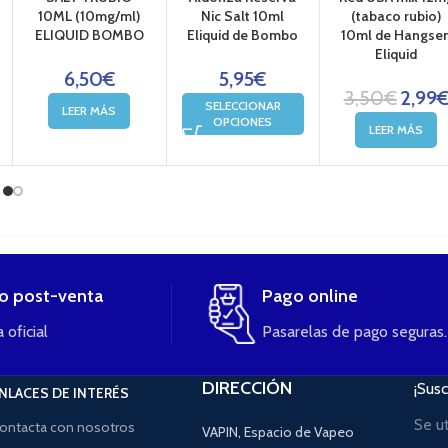
10ML (10mg/ml)
Nic Salt 10ml
(tabaco rubio)
ELIQUID BOMBO
Eliquid de Bombo
10ml de Hangse
Eliquid
6,50
€
5,95
€
3,50
€
2,99
SELECCIONAR
LEER MÁS
OPCIONES
LEER MÁS
io post-venta
Pago online
 oficial
Pasarelas de pago seguras.
DIRECCIÓN
¡Susc
NLACES DE INTERÉS
Se u
ontacta con nosotros
VAPIN, Espacio de Vapeo