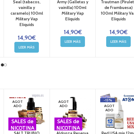
Seal (tabacos,
Army (Galletas y
Trautman (Pirule
vainilla y
vainilla) 100ml
de Frambuesa)
caramelo) 100ml
Military Vap
100ml Military V
Military Vap
Eliquids
Eliquids
Eliquids
14,90
€
14,90
€
14,90
€
LEER MÁS
LEER MÁS
LEER MÁS
-15%
AGOT
AGOT
ADO
ADO
AGOT
ADO
SALES de
SALES de
NICOTINA
NICOTINA
SALT TRUBIO
Aldonza Reserva
Red USA mix 12m