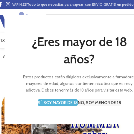
VAPIN.ES
Todo lo que necesitas para vapear con ENVÍO GRATIS en pedid
¿Eres mayor de 18
ITS VAPEO
PODS
MODS
CLAROMIZADORES
BASES Y AROMAS (ALQUIMIA)
E-LÍ
años?
AGOTADO
Estos productos están dirigidos exclusivamente a fumadore
mayores de edad, algunos contienen nicotina que es muy
adictiva. Debes tener más de 18 años para visitar esta web.
SÍ, SOY MAYOR DE 18
NO, SOY MENOR DE 18