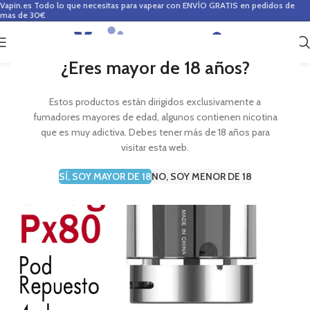
Vapin.es
Todo lo que necesitas para vapear con ENVÍO GRATIS en pedidos de
mas de 30€
0
0,00
€
¿Eres mayor de 18 años?
Estos productos están dirigidos exclusivamente a
fumadores mayores de edad, algunos contienen nicotina
que es muy adictiva. Debes tener más de 18 años para
visitar esta web.
SÍ, SOY MAYOR DE 18
NO, SOY MENOR DE 18