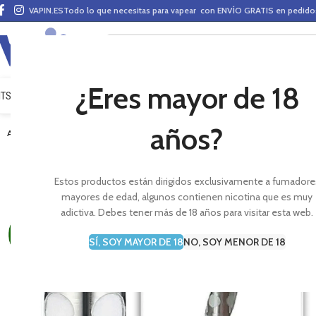
VAPIN.ES
Todo lo que necesitas para vapear con ENVÍO GRATIS en pedid
¿Eres mayor de 18
ITS VAPEO
PODS
MODS
CLAROMIZADORES
BASES Y AROMAS (ALQUIMIA)
E-LÍ
años?
AGOTADO
Estos productos están dirigidos exclusivamente a fumadore
mayores de edad, algunos contienen nicotina que es muy
adictiva. Debes tener más de 18 años para visitar esta web.
SÍ, SOY MAYOR DE 18
NO, SOY MENOR DE 18