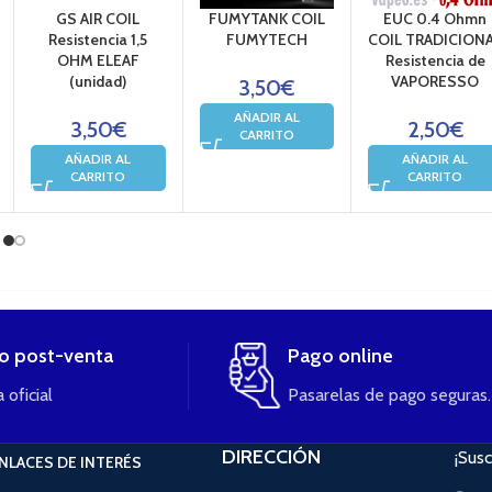
GS AIR COIL
FUMYTANK COIL
EUC 0.4 Ohmn
Resistencia 1,5
FUMYTECH
COIL TRADICION
OHM ELEAF
Resistencia de
(unidad)
VAPORESSO
3,50
€
AÑADIR AL
3,50
€
2,50
€
CARRITO
AÑADIR AL
AÑADIR AL
CARRITO
CARRITO
io post-venta
Pago online
 oficial
Pasarelas de pago seguras.
DIRECCIÓN
¡Susc
NLACES DE INTERÉS