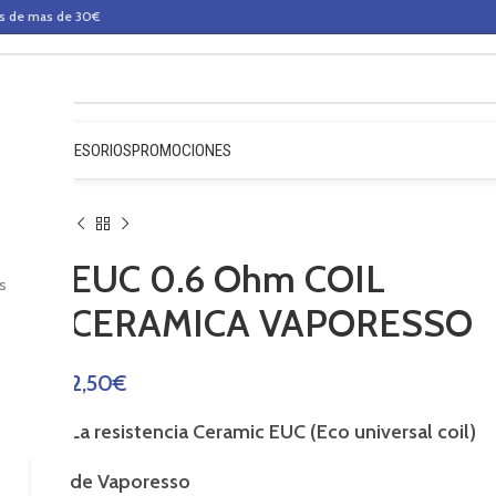
os de mas de 30€
QUIDOS
ACCESORIOS
PROMOCIONES
EUC 0.6 Ohm COIL
s
CERAMICA VAPORESSO
2,50
€
La
resistencia Ceramic EUC (Eco universal coil)
de Vaporesso