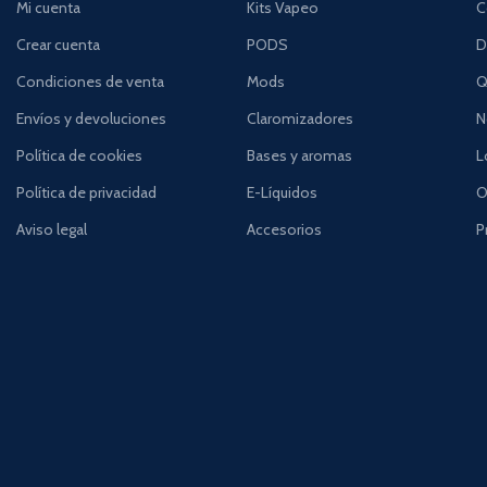
Mi cuenta
Kits Vapeo
C
Crear cuenta
PODS
D
Condiciones de venta
Mods
Q
Envíos y devoluciones
Claromizadores
N
Política de cookies
Bases y aromas
L
Política de privacidad
E-Líquidos
O
Aviso legal
Accesorios
P