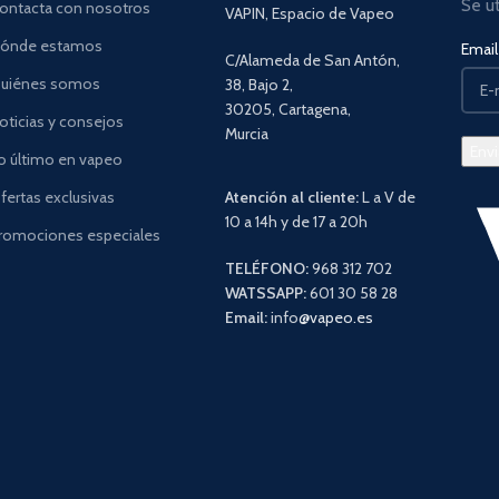
Se u
ontacta con nosotros
VAPIN, Espacio de Vapeo
ónde estamos
Email 
C/Alameda de San Antón,
uiénes somos
38, Bajo 2,
30205, Cartagena,
oticias y consejos
Murcia
o último en vapeo
fertas exclusivas
Atención al cliente:
L a V de
10 a 14h y de 17 a 20h
romociones especiales
TELÉFONO:
968 312 702
WATSSAPP:
601 30 58 28
Email:
info
@vapeo.es