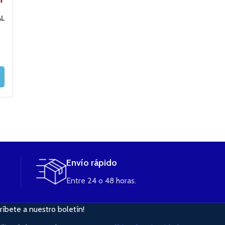
EC HEAD ELEAF 0.5
COIL GS AIR2 0.75
COIL 1.5 Oh
AL
OHM RESISTENCIA
OHM ELEAF
Resistencia A
(unidad)
JOYETECH (unid
3,50
€
2,88
€
3,80
€
3,30
€
AÑADIR AL
CARRITO
AÑADIR AL
AÑADIR AL
CARRITO
CARRITO
Envío rápido
Entre 24 o 48 horas.
ríbete a nuestro boletín!