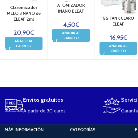
ATOMIZADOR
Claromizador
INANO ELEAF
MELO 3 NANO de
GS TANK CLARO
ELEAF 2ml
4,50
€
ELEAF
20,90
€
AÑADIR AL
16,95
€
CARRITO
AÑADIR AL
AÑADIR AL
CARRITO
CARRITO
....
Envíos gratuitos
Servic
A partir de 30 euros.
Garantía
MÁS INFORMACIÓN
CATEGORÍAS
E