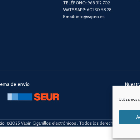
TELÉFONO:
968 312 702
WATSSAPP:
601 30 58 28
Email:
info
@vapeo.es
tema de envío
Nuestra
Utilizamos c
A
tio
. ©2025 Vapin Cigarrillos electrónicos . Todos los derechos reservado