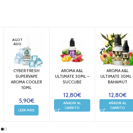
AGOT
ADO
CYBER FRESH
AROMA A&L
AROMA A&L
SUPERVAPE
ULTIMATE 30ML –
ULTIMATE 30ML 
AROMA COOLER
SUCCUBE
BAHAMUT
10ML
12,80
€
12,80
€
5,90
€
AÑADIR AL
AÑADIR AL
CARRITO
CARRITO
LEER MÁS