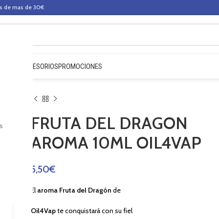
os de mas de 30€
QUIDOS
ACCESORIOS
PROMOCIONES
FRUTA DEL DRAGON
s
AROMA 10ML OIL4VAP
5,50
€
El
aroma Fruta del Dragón
de
Oil4Vap
te conquistará con su fiel