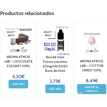
Productos relacionados
AGOT
AGOT
ADO
ADO
OFERTA
AROMA ATMOS
Nicokit Halo
AROMA ATMOS
LAB – CHOCOLATE
Fusion (nicotina
LAB – COTTON
ELEGANT 10ML
20mg/ml) 50/50
CANDY 10ML
Bote de 10ml
6,50
€
8,49
€
2,75
€
LEER MÁS
AÑADIR AL
LEER MÁS
CARRITO