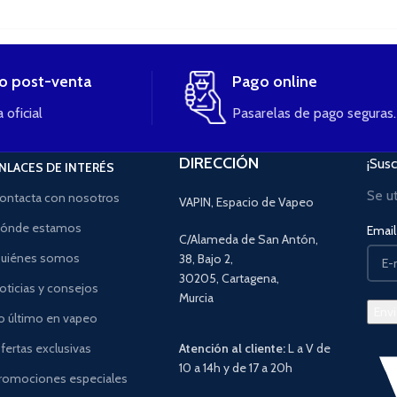
io post-venta
Pago online
 oficial
Pasarelas de pago seguras.
DIRECCIÓN
¡Susc
NLACES DE INTERÉS
Se u
ontacta con nosotros
VAPIN, Espacio de Vapeo
ónde estamos
Email 
C/Alameda de San Antón,
uiénes somos
38, Bajo 2,
30205, Cartagena,
oticias y consejos
Murcia
o último en vapeo
fertas exclusivas
Atención al cliente:
L a V de
10 a 14h y de 17 a 20h
romociones especiales