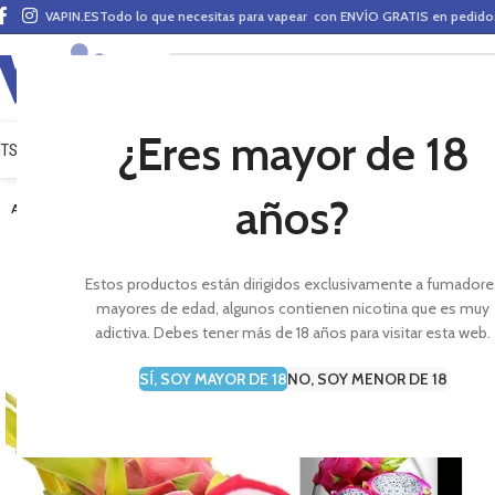
VAPIN.ES
Todo lo que necesitas para vapear con ENVÍO GRATIS en pedid
¿Eres mayor de 18
ITS VAPEO
PODS
MODS
CLAROMIZADORES
BASES Y AROMAS (ALQUIMIA)
E-LÍ
años?
AGOTADO
Estos productos están dirigidos exclusivamente a fumadore
mayores de edad, algunos contienen nicotina que es muy
adictiva. Debes tener más de 18 años para visitar esta web.
SÍ, SOY MAYOR DE 18
NO, SOY MENOR DE 18