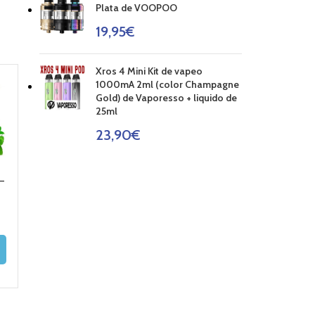
Plata de VOOPOO
19,95
€
Xros 4 Mini Kit de vapeo
1000mA 2ml (color Champagne
AGOT
Gold) de Vaporesso + liquido de
ADO
25ml
23,90
€
AROMA CIRKUS –
AROMA ATMOS
AROMA ATM
–
Ry4 10ml
LAB – CINNAMON
LAB – COLA 1
COOKIES 10ML
5,90
€
8,49
€
8,49
€
AÑADIR AL
LEER MÁS
CARRITO
AÑADIR AL
CARRITO