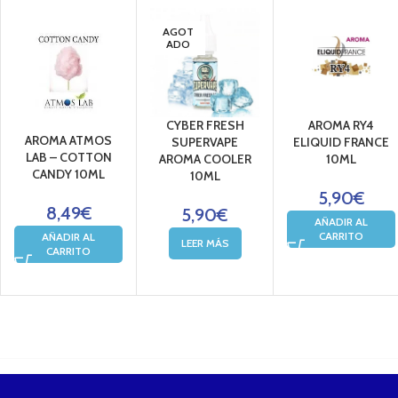
AGOT
ADO
CYBER FRESH
AROMA RY4
AROMA ATMOS
SUPERVAPE
ELIQUID FRANCE
LAB – COTTON
AROMA COOLER
10ML
CANDY 10ML
10ML
5,90
€
8,49
€
5,90
€
AÑADIR AL
CARRITO
AÑADIR AL
LEER MÁS
CARRITO
....