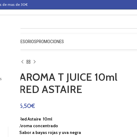
os de mas de 30€
QUIDOS
ACCESORIOS
PROMOCIONES
AROMA T JUICE 10ml
s
RED ASTAIRE
6,50
€
Red Astaire 10ml
Aroma concentrado
Sabor a bayas rojas y uva negra