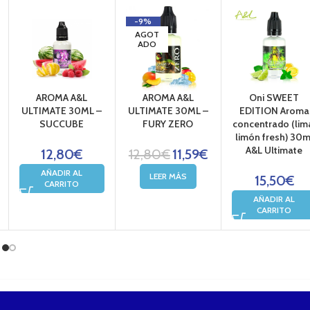
-9%
AGOT
ADO
AROMA A&L
AROMA A&L
Oni SWEET
ULTIMATE 30ML –
ULTIMATE 30ML –
EDITION Aroma
SUCCUBE
FURY ZERO
concentrado (lim
limón fresh) 30m
A&L Ultimate
12,80
€
12,80
€
11,59
€
AÑADIR AL
LEER MÁS
15,50
€
CARRITO
AÑADIR AL
CARRITO