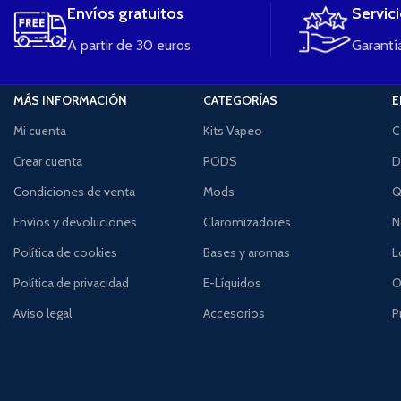
Envíos gratuitos
Servic
A partir de 30 euros.
Garantía
MÁS INFORMACIÓN
CATEGORÍAS
E
Mi cuenta
Kits Vapeo
C
Crear cuenta
PODS
D
Condiciones de venta
Mods
Q
Envíos y devoluciones
Claromizadores
N
Política de cookies
Bases y aromas
L
Política de privacidad
E-Líquidos
O
Aviso legal
Accesorios
P