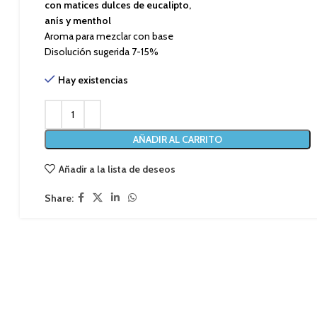
con matices dulces de eucalipto,
anís y menthol
Aroma para mezclar con base
Disolución sugerida 7-15%
Hay existencias
AÑADIR AL CARRITO
Añadir a la lista de deseos
Share: