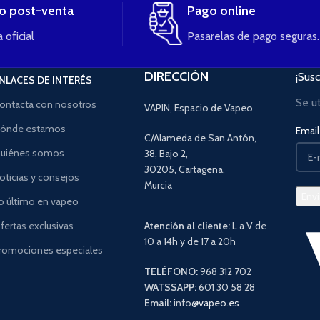
io post-venta
Pago online
 oficial
Pasarelas de pago seguras.
DIRECCIÓN
¡Susc
NLACES DE INTERÉS
Se u
ontacta con nosotros
VAPIN, Espacio de Vapeo
ónde estamos
Email 
C/Alameda de San Antón,
uiénes somos
38, Bajo 2,
30205, Cartagena,
oticias y consejos
Murcia
o último en vapeo
fertas exclusivas
Atención al cliente:
L a V de
10 a 14h y de 17 a 20h
romociones especiales
TELÉFONO:
968 312 702
WATSSAPP:
601 30 58 28
Email:
info
@vapeo.es