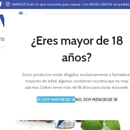
VAPIN.ES
Todo lo que necesitas para vapear con ENVÍO GRATIS en pedid
¿Eres mayor de 18
ITS VAPEO
PODS
MODS
CLAROMIZADORES
BASES Y AROMAS (ALQUIMIA)
E-LÍ
años?
Estos productos están dirigidos exclusivamente a fumadore
mayores de edad, algunos contienen nicotina que es muy
adictiva. Debes tener más de 18 años para visitar esta web.
SÍ, SOY MAYOR DE 18
NO, SOY MENOR DE 18