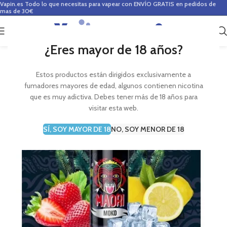
Vapin.es
Todo lo que necesitas para vapear con ENVÍO GRATIS en pedidos de
mas de 30€
0
0,00
€
¿Eres mayor de 18 años?
Estos productos están dirigidos exclusivamente a
fumadores mayores de edad, algunos contienen nicotina
que es muy adictiva. Debes tener más de 18 años para
visitar esta web.
SÍ, SOY MAYOR DE 18
NO, SOY MENOR DE 18