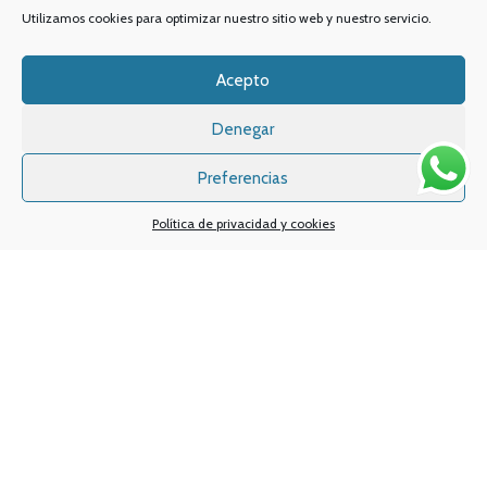
Utilizamos cookies para optimizar nuestro sitio web y nuestro servicio.
Acepto
Denegar
Preferencias
Política de privacidad y cookies
Sistemas de pagos
Sistema de envío
Nuestras redes sociales:
Desarrollado por
Digital Creatio
. ©2025 Vapin Cigarrillos electrónicos .