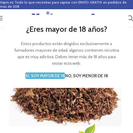
Vapin.es
Todo lo que necesitas para vapear con ENVÍO GRATIS en pedidos de
mas de 30€
0
0,00
€
¿Eres mayor de 18 años?
Estos productos están dirigidos exclusivamente a
fumadores mayores de edad, algunos contienen nicotina
que es muy adictiva. Debes tener más de 18 años para
visitar esta web.
SÍ, SOY MAYOR DE 18
NO, SOY MENOR DE 18