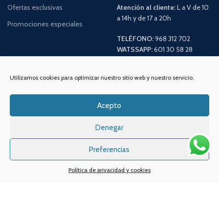
Ofertas exclusivas
Atención al cliente:
L a V de 10
a 14h y de 17 a 20h
Promociones especiales
TELÉFONO:
968 312 702
WATSSAPP:
601 30 58 28
Email:
info
@vapeo.es
Utilizamos cookies para optimizar nuestro sitio web y nuestro servicio.
Acepto
Denegar
Preferencias
Política de privacidad y cookies
Sistemas de pagos
Sistema de envío