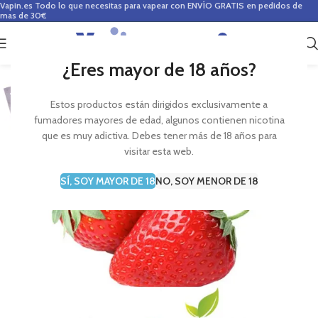
Vapin.es
Todo lo que necesitas para vapear con ENVÍO GRATIS en pedidos de
mas de 30€
0
0,00
€
¿Eres mayor de 18 años?
Estos productos están dirigidos exclusivamente a
fumadores mayores de edad, algunos contienen nicotina
que es muy adictiva. Debes tener más de 18 años para
visitar esta web.
SÍ, SOY MAYOR DE 18
NO, SOY MENOR DE 18