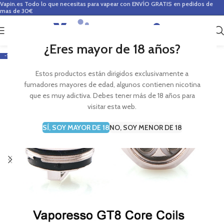
Vapin.es
Todo lo que necesitas para vapear con ENVÍO GRATIS en pedidos de
mas de 30€
0
0,00
€
¿Eres mayor de 18 años?
-12%
Estos productos están dirigidos exclusivamente a
fumadores mayores de edad, algunos contienen nicotina
que es muy adictiva. Debes tener más de 18 años para
visitar esta web.
SÍ, SOY MAYOR DE 18
NO, SOY MENOR DE 18