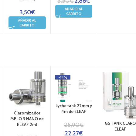
3,50
€
2,88
€
AÑADIR AL
3,50
€
CARRITO
AÑADIR AL
CARRITO
-14%
Lyche tank 22mm y
4m de ELEAF
Claromizador
MELO 3 NANO de
GS TANK CLARO
25,90
€
ELEAF 2ml
ELEAF
22,27
€