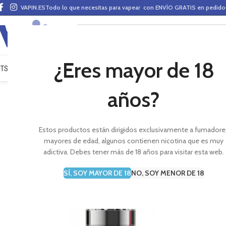
VAPIN.ES
Todo lo que necesitas para vapear con ENVÍO GRATIS en pedid
¿Eres mayor de 18
ITS VAPEO
PODS
MODS
CLAROMIZADORES
BASES Y AROMAS (ALQUIMIA)
E-LÍ
años?
Estos productos están dirigidos exclusivamente a fumadore
mayores de edad, algunos contienen nicotina que es muy
adictiva. Debes tener más de 18 años para visitar esta web.
SÍ, SOY MAYOR DE 18
NO, SOY MENOR DE 18