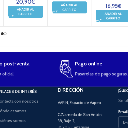
20,90
€
16,95
€
AÑADIR AL
AÑADIR AL
CARRITO
AÑADIR AL
CARRITO
CARRITO
io post-venta
Pago online
 oficial
Pasarelas de pago seguras.
DIRECCIÓN
¡Susc
NLACES DE INTERÉS
Se u
ontacta con nosotros
VAPIN, Espacio de Vapeo
ónde estamos
Email 
C/Alameda de San Antón,
uiénes somos
38, Bajo 2,
30205, Cartagena,