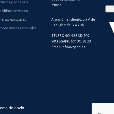
oticias y consejos
Murcia
o último en vapeo
fertas exclusivas
Atención al cliente:
L a V de
10 a 14h y de 17 a 20h
romociones especiales
TELÉFONO:
968 312 702
WATSSAPP:
601 30 58 28
Email:
info
@vapeo.es
tema de envío
Nuestra