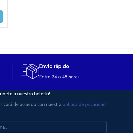
2,95
€
AÑADIR AL
AÑADIR AL
CARRITO
CARRITO
AÑADIR AL
CARRITO
Envío rápido
Entre 24 o 48 horas.
ríbete a nuestro boletín!
tilizará de acuerdo con nuestra
política de privacidad.
: