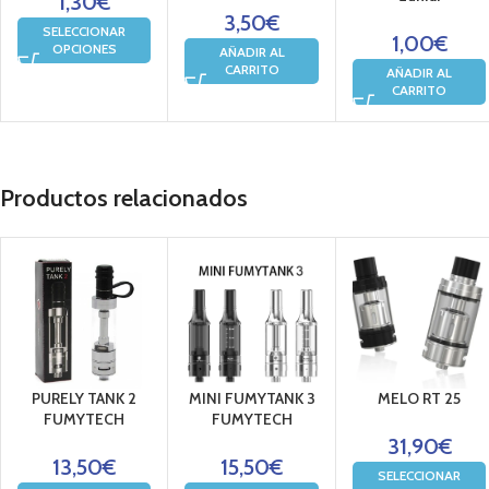
1,30
€
3,50
€
SELECCIONAR
1,00
€
OPCIONES
AÑADIR AL
CARRITO
AÑADIR AL
CARRITO
Productos relacionados
PURELY TANK 2
MINI FUMYTANK 3
MELO RT 25
FUMYTECH
FUMYTECH
31,90
€
13,50
€
15,50
€
SELECCIONAR