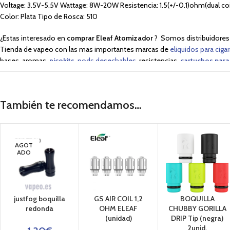
Voltage: 3.5V-5.5V Wattage: 8W-20W Resistencia: 1.5(+/-0.1)ohm(dual coi
Color: Plata Tipo de Rosca: 510
¿Estas interesado en
comprar Eleaf Atomizador
? Somos distribuidores 
Tienda de vapeo con las mas importantes marcas de
eliquidos para cigar
bases, aromas,
nicokits
,
pods desechables
, resistencias,
cartuchos para
mods digitales,
kits de vapeo
,
baterías y cargadores.
VAPIN, Especialistas en Cigarrillos electrónicos
. La mayor oferta en vap
Compra online tu vaper en
Vapin.es
También te recomendamos…
AGOT
ADO
justfog boquilla
GS AIR COIL 1,2
BOQUILLA
redonda
OHM ELEAF
CHUBBY GORILLA
(unidad)
DRIP Tip (negra)
2unid.