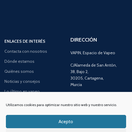
DIRECCIÓN
ENLACES DE INTERÉS
Contacta con nosotros
VAPIN, Espacio de Vapeo
Dónde estamos
C/Alameda de San Antón,
Quiénes somos
38, Bajo 2,
30205, Cartagena,
Noticias y consejos
Murcia
Lo último en vapeo
Ofertas exclusivas
Atención al cliente:
L a V de 10
Utilizamos cookies para optimizar nuestro sitio web y nuestro servicio.
a 14h y de 17 a 20h
Promociones especiales
TELÉFONO:
968 312 702
Acepto
WATSSAPP:
601 30 58 28