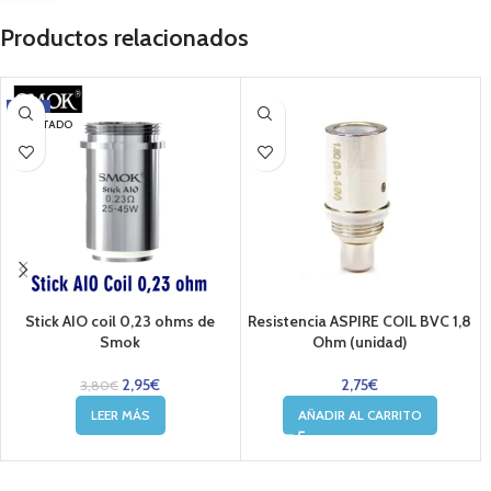
Productos relacionados
-22%
AGOTADO
Stick AIO coil 0,23 ohms de
Resistencia ASPIRE COIL BVC 1,8
Smok
Ohm (unidad)
2,95
€
2,75
€
3,80
€
LEER MÁS
AÑADIR AL CARRITO