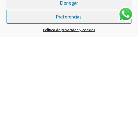
Email:
info
@vapeo.es
Denegar
Preferencias
Política de privacidad y cookies
Sistemas de pagos
Sistema de envío
Nuestras redes sociales:
Desarrollado por
Digital Creatio
. ©2025 Vapin Cigarrillos electrónicos .
Todos los derechos reservados.
Aviso legal