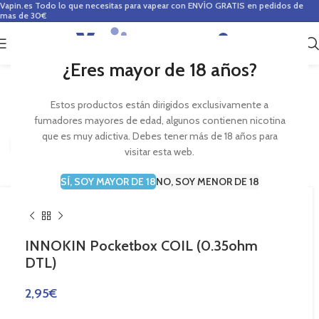
Vapin.es
Todo lo que necesitas para vapear con ENVÍO GRATIS en pedidos de
mas de 30€
0
0,00
€
¿Eres mayor de 18 años?
Estos productos están dirigidos exclusivamente a
fumadores mayores de edad, algunos contienen nicotina
que es muy adictiva. Debes tener más de 18 años para
Haga Click para agrandar
visitar esta web.
SÍ, SOY MAYOR DE 18
NO, SOY MENOR DE 18
INNOKIN Pocketbox COIL (0.35ohm
DTL)
2,95
€