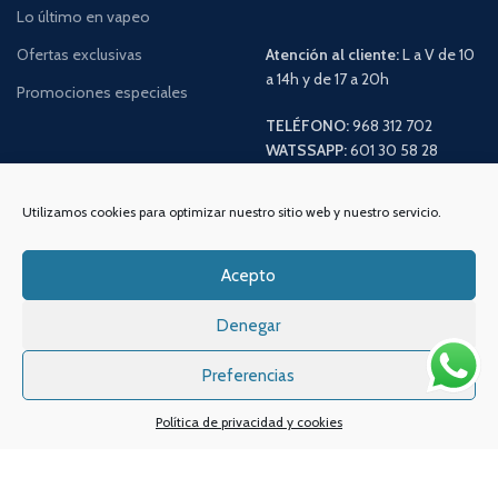
Lo último en vapeo
Ofertas exclusivas
Atención al cliente:
L a V de 10
a 14h y de 17 a 20h
Promociones especiales
TELÉFONO:
968 312 702
WATSSAPP:
601 30 58 28
Email:
info
@vapeo.es
Utilizamos cookies para optimizar nuestro sitio web y nuestro servicio.
Acepto
Denegar
Preferencias
Política de privacidad y cookies
Sistemas de pagos
Sistema de envío