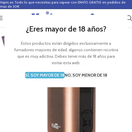
Vapin.es
Todo lo que necesitas para vapear con ENVÍO GRATIS en pedidos de
mas de 30€
0
0,00
€
¿Eres mayor de 18 años?
Estos productos están dirigidos exclusivamente a
fumadores mayores de edad, algunos contienen nicotina
que es muy adictiva. Debes tener más de 18 años para
visitar esta web.
SÍ, SOY MAYOR DE 18
NO, SOY MENOR DE 18