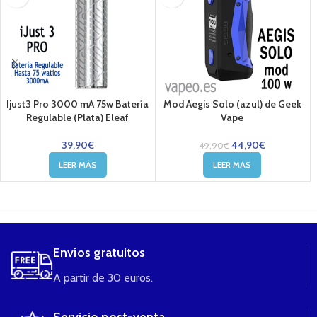
Ijust3 Pro 3000 mA 75w Batería
Mod Aegis Solo (azul) de Geek
Regulable (Plata) Eleaf
Vape
39,90
€
44,90
€
49,90
€
LEER MÁS
LEER MÁS
....
Envíos gratuitos
A partir de 30 euros.