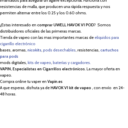
imantados para asegurar un agarre excepcional. Funciona con
resistencias de malla, que producen una rápida respuesta y nos
permiten alternar entre los 0.25 y los 0.60 ohms.
¿Estas interesado en
comprar
UWELL HAVOK V1 POD
? Somos
distribuidores oficiales de las primeras marcas.
Tienda de vapeo con las mas importantes marcas de
eliquidos para
cigarrillo electrónico
bases, aromas,
nicokits
,
pods desechables
, resistencias,
cartuchos
para pods
mods digitales,
kits de vapeo
,
baterías y cargadores.
VAPIN, Especialistas en Cigarrillos electrónicos
. La mayor oferta en
vapeo.
Compra online tu vaper en
Vapin.es
A que esperas, disfruta ya de
HAVOK V1 kit de vapeo ,
con envío en 24-
48 horas.