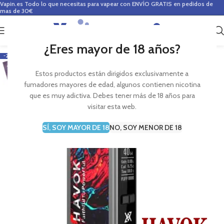
Vapin.es
Todo lo que necesitas para vapear con ENVÍO GRATIS en pedidos de
mas de 30€
0
0,00
€
¿Eres mayor de 18 años?
-20%
Estos productos están dirigidos exclusivamente a
fumadores mayores de edad, algunos contienen nicotina
que es muy adictiva. Debes tener más de 18 años para
visitar esta web.
SÍ, SOY MAYOR DE 18
NO, SOY MENOR DE 18