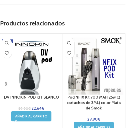
Productos relacionados
-24%
DV INNOKIN POD KIT BLANCO
Pod NFIX Kit 700 MAH 25w (2
cartuchos de 3ML) color Plata
de Smok
22,64
€
29,90
€
AÑADIR AL CARRITO
29,90
€
AÑADIR AL CARRITO