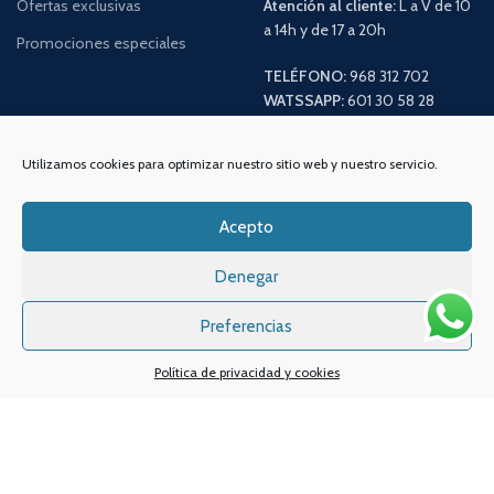
Ofertas exclusivas
Atención al cliente:
L a V de 10
a 14h y de 17 a 20h
Promociones especiales
TELÉFONO:
968 312 702
WATSSAPP:
601 30 58 28
Email:
info
@vapeo.es
Utilizamos cookies para optimizar nuestro sitio web y nuestro servicio.
Acepto
Denegar
Preferencias
Política de privacidad y cookies
Sistemas de pagos
Sistema de envío