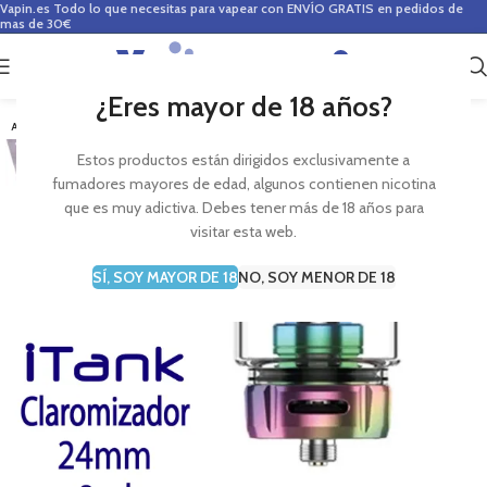
Vapin.es
Todo lo que necesitas para vapear con ENVÍO GRATIS en pedidos de
mas de 30€
0
0,00
€
¿Eres mayor de 18 años?
AGOTADO
Estos productos están dirigidos exclusivamente a
fumadores mayores de edad, algunos contienen nicotina
que es muy adictiva. Debes tener más de 18 años para
visitar esta web.
SÍ, SOY MAYOR DE 18
NO, SOY MENOR DE 18