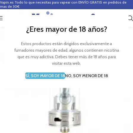
Vapin.es
Todo lo que necesitas para vapear con ENVÍO GRATIS en pedidos de
mas de 30€
0
0,00
€
¿Eres mayor de 18 años?
Estos productos están dirigidos exclusivamente a
fumadores mayores de edad, algunos contienen nicotina
que es muy adictiva. Debes tener más de 18 años para
visitar esta web.
SÍ, SOY MAYOR DE 18
NO, SOY MENOR DE 18