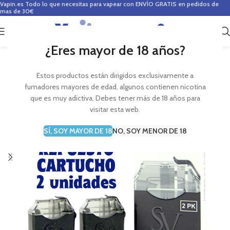
Vapin.es
Todo lo que necesitas para vapear con ENVÍO GRATIS en pedidos de
mas de 30€
0
0,00
€
¿Eres mayor de 18 años?
Estos productos están dirigidos exclusivamente a
fumadores mayores de edad, algunos contienen nicotina
que es muy adictiva. Debes tener más de 18 años para
visitar esta web.
SÍ, SOY MAYOR DE 18
NO, SOY MENOR DE 18