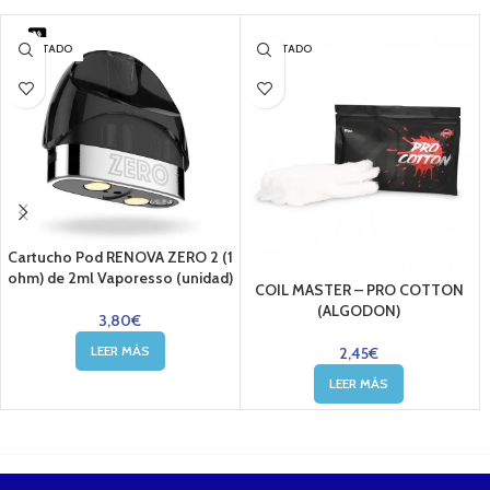
AGOTADO
AGOTADO
Cartucho Pod RENOVA ZERO 2 (1
ohm) de 2ml Vaporesso (unidad)
COIL MASTER – PRO COTTON
(ALGODON)
3,80
€
LEER MÁS
2,45
€
LEER MÁS
....