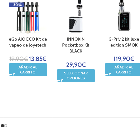
-30%
eo
rillo electrónico
eGo AIO ECO Kit de
INNOKIN
G-Priv 2 kit luxe
 pods
vapeo de Joyetech
Pocketbox Kit
edition SMOK
BLACK
eo.
19,90
€
13,85
€
119,90
€
29,90
€
AÑADIR AL
AÑADIR AL
ig Vapor
CARRITO
CARRITO
SELECCIONAR
OPCIONES