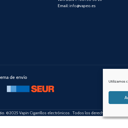
Email:
info
@vapeo.es
tema de envío
Nuestra
Utilizamos c
A
tio
. ©2025 Vapin Cigarrillos electrónicos . Todos los derechos reservado