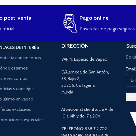
io post-venta
Pago online
 oficial
Pasarelas de pago seguras.
DIRECCIÓN
¡Susc
NLACES DE INTERÉS
Se u
ontacta con nosotros
VAPIN, Espacio de Vapeo
ónde estamos
Email 
C/Alameda de San Antón,
uiénes somos
38, Bajo 2,
30205, Cartagena,
oticias y consejos
Murcia
o último en vapeo
fertas exclusivas
Atención al cliente:
L a V de
10 a 14h y de 17 a 20h
romociones especiales
TELÉFONO:
968 312 702
WATSSAPP:
601 30 58 28