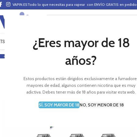
VAPIN.ES
Todo lo que necesitas para vapear con ENVÍO GRATIS en pedid
¿Eres mayor de 18
ITS VAPEO
PODS
MODS
CLAROMIZADORES
BASES Y AROMAS (ALQUIMIA)
E-LÍ
años?
-16%
Estos productos están dirigidos exclusivamente a fumadore
mayores de edad, algunos contienen nicotina que es muy
adictiva. Debes tener más de 18 años para visitar esta web.
SÍ, SOY MAYOR DE 18
NO, SOY MENOR DE 18