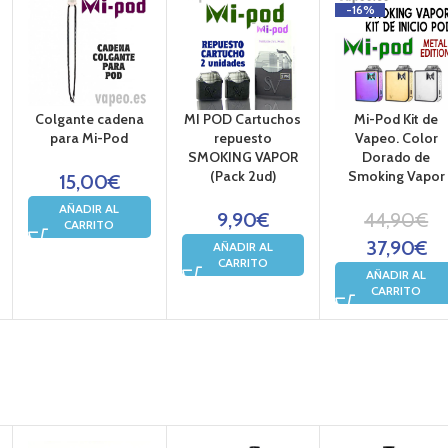
-16%
egundos.
Colgante cadena
MI POD Cartuchos
Mi-Pod Kit de
para Mi-Pod
repuesto
Vapeo. Color
SMOKING VAPOR
Dorado de
(Pack 2ud)
Smoking Vapor
15,00
€
AÑADIR AL
9,90
€
44,90
€
CARRITO
37,90
€
AÑADIR AL
CARRITO
AÑADIR AL
CARRITO