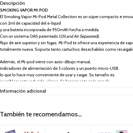
Descripción
SMOKING VAPOR MI POD
El Smoking Vapor Mi-Pod Metal Collection es un súper compacto e innovad
con 2ml de capacidad del e-liquid
y una batería incorporada de 950mAh hecha a medida.
Con un sistema OAS patentado (
Oil and Air Separated
),
flujo de aire superior y sin fugas. Mi-Pod te ofrece una experiencia de vap
totalmente nueva. Soporta tanto cartuchos desechables como recargab
Además, el Mi-pod viene con auto-dibujo manual,
indicadores de alimentación de 3 colores y un puerto micro-USB,
lo que lo hace muy conveniente de usar y cargar. Su tamaño es
increíblemente reducido y ligero. Es ligeramente más grande
que un mechero y pesa menos de 40 gramos.
Información adicional
Viene con un cordón incluido y dos cartuchos de 2ml.
Dispone de una placa metálica atornillada junto a la boquilla,
lo que le da un aire un tanto retro. Además, el logo de la “M”
También te recomendamos…
en el Mi-Pod sirve de ventana para poder ver lo que nos queda
de líquido y añade un poco más ese estilo retro al diseño.