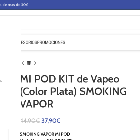
os de mas de 30€
QUIDOS
ACCESORIOS
PROMOCIONES
MI POD KIT de Vapeo
s
(Color Plata) SMOKING
VAPOR
44,90
€
37,90
€
SMOKING VAPOR MI POD