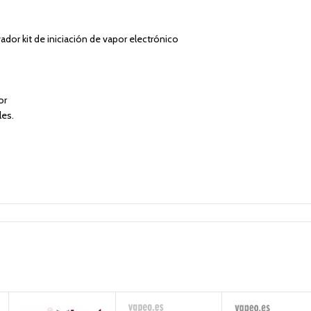
or kit de iniciación de vapor electrónico
or
les.