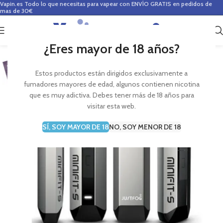
Vapin.es
Todo lo que necesitas para vapear con ENVÍO GRATIS en pedidos de
mas de 30€
0
0,00
€
¿Eres mayor de 18 años?
Estos productos están dirigidos exclusivamente a
fumadores mayores de edad, algunos contienen nicotina
que es muy adictiva. Debes tener más de 18 años para
visitar esta web.
SÍ, SOY MAYOR DE 18
NO, SOY MENOR DE 18