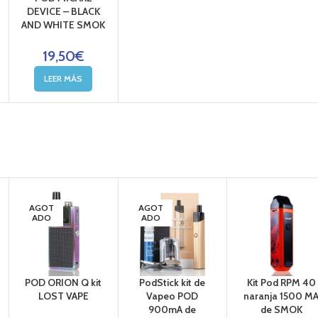
DEVICE – BLACK
AND WHITE SMOK
19,50
€
LEER MÁS
AGOT
AGOT
ADO
ADO
POD ORION Q kit
PodStick kit de
Kit Pod RPM 40
LOST VAPE
Vapeo POD
naranja 1500 M
900mA de
de SMOK