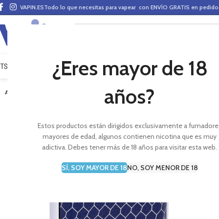
VAPIN.ES
Todo lo que necesitas para vapear con ENVÍO GRATIS en pedid
¿Eres mayor de 18
ITS VAPEO
PODS
MODS
CLAROMIZADORES
BASES Y AROMAS (ALQUIMIA)
E-LÍ
años?
AGOTADO
Estos productos están dirigidos exclusivamente a fumadore
mayores de edad, algunos contienen nicotina que es muy
adictiva. Debes tener más de 18 años para visitar esta web.
SÍ, SOY MAYOR DE 18
NO, SOY MENOR DE 18