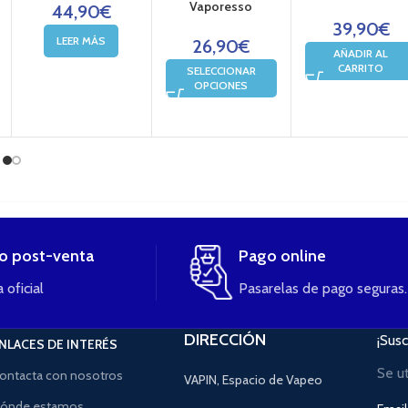
Vaporesso
44,90
€
39,90
€
LEER MÁS
26,90
€
AÑADIR AL
CARRITO
SELECCIONAR
OPCIONES
io post-venta
Pago online
 oficial
Pasarelas de pago seguras.
DIRECCIÓN
¡Susc
NLACES DE INTERÉS
Se u
ontacta con nosotros
VAPIN, Espacio de Vapeo
ónde estamos