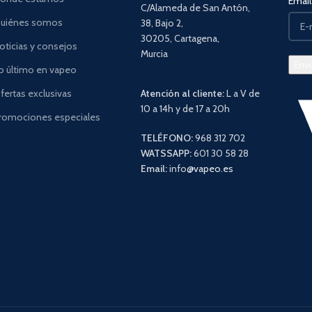
Email 
C/Alameda de San Antón,
uiénes somos
38, Bajo 2,
30205, Cartagena,
oticias y consejos
Murcia
o último en vapeo
fertas exclusivas
Atención al cliente:
L a V de
10 a 14h y de 17 a 20h
romociones especiales
TELÉFONO:
968 312 702
WATSSAPP:
601 30 58 28
Email:
info
@vapeo.es