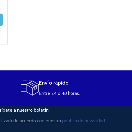
34,90
€
29,90
€
46,90
€
38,43
€
SELECCIONAR
LEER MÁS
OPCIONES
LEER MÁS
Envío rápido
Entre 24 o 48 horas.
ríbete a nuestro boletín!
tilizará de acuerdo con nuestra
política de privacidad.