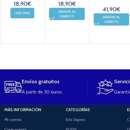
18,90
€
18,90
€
41,90
€
AÑADIR AL
LEER MÁS
CARRITO
AÑADIR AL
CARRITO
....
Envíos gratuitos
Servic
A partir de 30 euros.
Garantía
MÁS INFORMACIÓN
CATEGORÍAS
E
Mi cuenta
Kits Vapeo
C
Crear cuenta
PODS
D