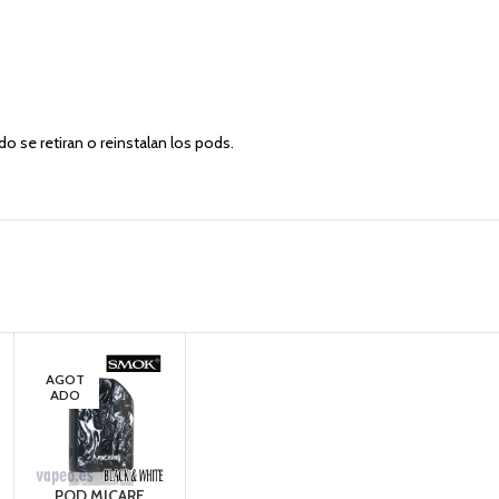
ndo se retiran o reinstalan los pods.
AGOT
ADO
POD MICARE