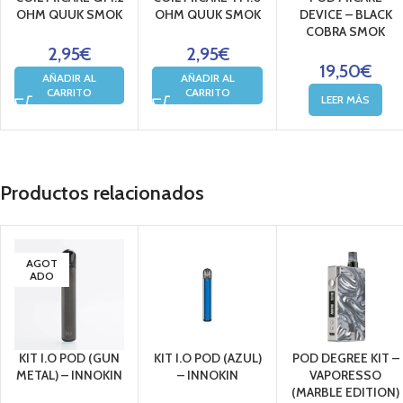
OHM QUUK SMOK
OHM QUUK SMOK
DEVICE – BLACK
COBRA SMOK
2,95
€
2,95
€
19,50
€
AÑADIR AL
AÑADIR AL
CARRITO
CARRITO
LEER MÁS
Productos relacionados
AGOT
ADO
KIT I.O POD (GUN
KIT I.O POD (AZUL)
POD DEGREE KIT –
METAL) – INNOKIN
– INNOKIN
VAPORESSO
(MARBLE EDITION)