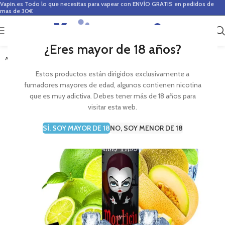
Vapin.es
Todo lo que necesitas para vapear con ENVÍO GRATIS en pedidos de
mas de 30€
0
0,00
€
¿Eres mayor de 18 años?
AGOTADO
Estos productos están dirigidos exclusivamente a
fumadores mayores de edad, algunos contienen nicotina
que es muy adictiva. Debes tener más de 18 años para
visitar esta web.
SÍ, SOY MAYOR DE 18
NO, SOY MENOR DE 18