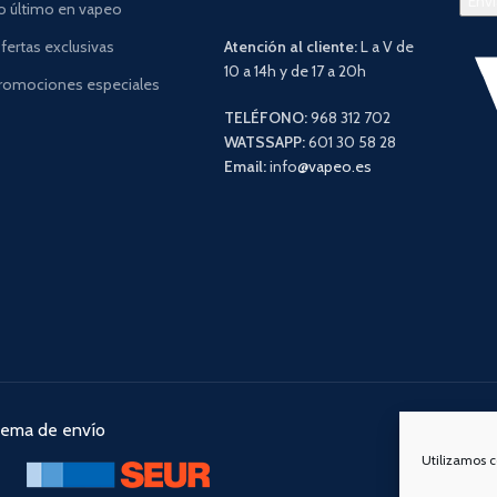
o último en vapeo
fertas exclusivas
Atención al cliente:
L a V de
10 a 14h y de 17 a 20h
romociones especiales
TELÉFONO:
968 312 702
WATSSAPP:
601 30 58 28
Email:
info
@vapeo.es
tema de envío
Nuestra
Utilizamos c