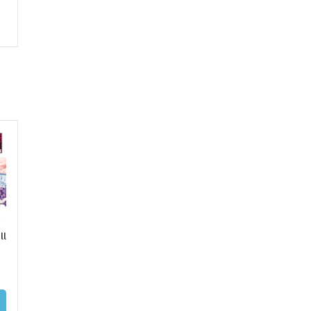
-18%
-8%
AGOT
ADO
AGOT
AGOT
ADO
ADO
Singular
Ticoice 50ml
BLOODY SUM
ll
(Cereales,nata,vai
(Fresa, kiwi, sandía
50ML – ELIQU
nilla y platano)
Fresh) de Daruma
FRANCE (FRUIZ
100ml BEST VAP
Eliquid + Nicokit
Eliquid
Gratis
17,95
€
16,5
LEER MÁS
17,90
€
16,95
€
13,95
€