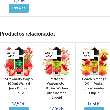
2,75
€
LEER MÁS
Productos relacionados
AGOT
AGOT
AGOT
ADO
ADO
ADO
Strawberry Mojito
Melón y
Peach & Mango
100ml Wailani
Watermelon
100ml Wailani
Juice Bombo
100ml Wailani
Juice Bombo
Eliquid
Juice Bombo
Eliquid
Eliquid
17,50
€
17,50
€
17,50
€