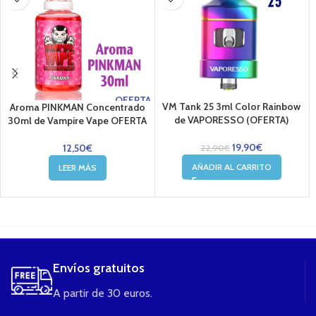
OFERTA
VM Tank 25 3ml Color Rainbow
Aroma PINKMAN Concentrado
de VAPORESSO (OFERTA)
30ml de Vampire Vape OFERTA
19,90
€
12,50
€
22,90
€
AÑADIR AL CARRITO
LEER MÁS
....
Envíos gratuitos
A partir de 30 euros.