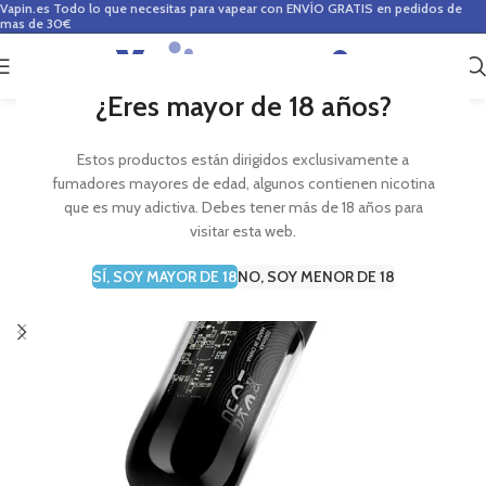
Vapin.es
Todo lo que necesitas para vapear con ENVÍO GRATIS en pedidos de
mas de 30€
0
0,00
€
¿Eres mayor de 18 años?
Estos productos están dirigidos exclusivamente a
fumadores mayores de edad, algunos contienen nicotina
que es muy adictiva. Debes tener más de 18 años para
visitar esta web.
SÍ, SOY MAYOR DE 18
NO, SOY MENOR DE 18