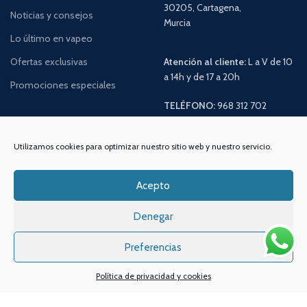
30205, Cartagena,
Noticias y consejos
Murcia
Lo último en vapeo
Ofertas exclusivas
Atención al cliente:
L a V de 10
a 14h y de 17 a 20h
Promociones especiales
TELÉFONO:
968 312 702
WATSSAPP:
601 30 58 28
Email:
info
@vapeo.es
Utilizamos cookies para optimizar nuestro sitio web y nuestro servicio.
Acepto
Denegar
Preferencias
Política de privacidad y cookies