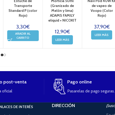
Estuche de
Morticia 50ml
Navi Pod 40W Ki
Transporte
(Granizado de
de vapeo de
Standard P (color
Melón y lima)
Voopo (Color
Rojo)
ADAMS FAMILY
Rojo)
eliquid + NICOKIT
3,30
€
37,90
€
12,90
€
AÑADIR AL
LEER MÁS
CARRITO
LEER MÁS
io post-venta
Pago online
 oficial
Pasarelas de pago seguras.
DIRECCIÓN
¡Susc
NLACES DE INTERÉS
Se u