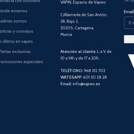
ontacta con nosotros
VAPIN, Espacio de Vapeo
ónde estamos
Email 
C/Alameda de San Antón,
uiénes somos
38, Bajo 2,
30205, Cartagena,
oticias y consejos
Murcia
o último en vapeo
fertas exclusivas
Atención al cliente:
L a V de
10 a 14h y de 17 a 20h
romociones especiales
TELÉFONO:
968 312 702
WATSSAPP:
601 30 58 28
Email:
info
@vapeo.es