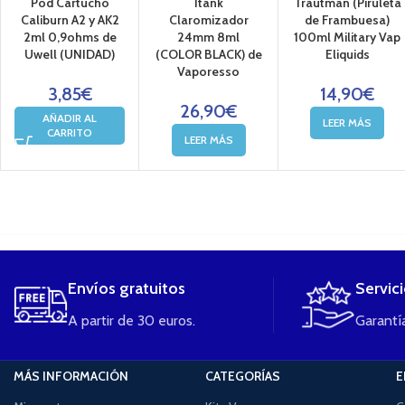
Pod Cartucho
Itank
Trautman (Piruleta
Caliburn A2 y AK2
Claromizador
de Frambuesa)
2ml 0,9ohms de
24mm 8ml
100ml Military Vap
Uwell (UNIDAD)
(COLOR BLACK) de
Eliquids
Vaporesso
3,85
€
14,90
€
26,90
€
AÑADIR AL
LEER MÁS
CARRITO
LEER MÁS
....
Envíos gratuitos
Servic
A partir de 30 euros.
Garantía
MÁS INFORMACIÓN
CATEGORÍAS
E