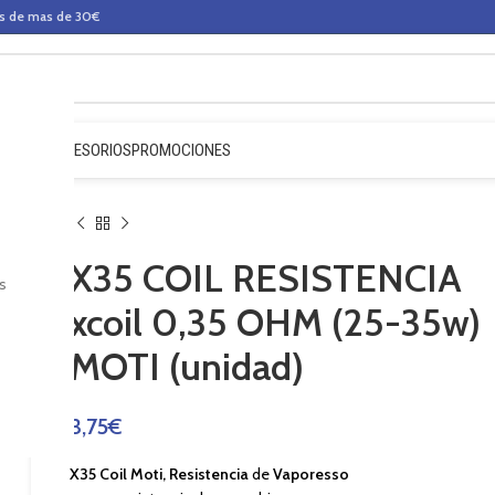
os de mas de 30€
QUIDOS
ACCESORIOS
PROMOCIONES
X35 COIL RESISTENCIA
s
xcoil 0,35 OHM (25-35w)
MOTI (unidad)
3,75
€
X35 Coil Moti, Resistencia
de
Vaporesso