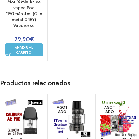
Moti X Mini kit de
vapeo Pod
1150mAh 4ml (Gun
metal GREY)
Vaporesso
29,90
€
AÑADIR AL
CARRITO
Productos relacionados
AGOT
AGOT
ADO
ADO