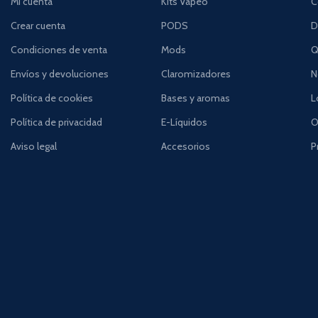
Mi cuenta
Kits Vapeo
C
Crear cuenta
PODS
D
Condiciones de venta
Mods
Q
Envíos y devoluciones
Claromizadores
N
Política de cookies
Bases y aromas
L
Política de privacidad
E-Líquidos
O
Aviso legal
Accesorios
P