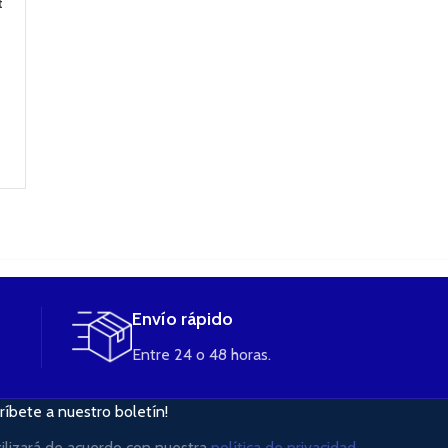
t
Orion Q-ULTRA
Stick Prince P25 +
Bote vacío Twi
Pod kit (color linen
Tfv12 P-Tank
110ml Gradua
grey) de Lost Vape
(color NEGRO) Kit
tapón Negr
SMOK
44,90
€
1,20
€
48,90
€
36,90
€
AÑADIR AL
CARRITO
LEER MÁS
AÑADIR AL
CARRITO
Envío rápido
Entre 24 o 48 horas.
ríbete a nuestro boletín!
tilizará de acuerdo con nuestra
política de privacidad.