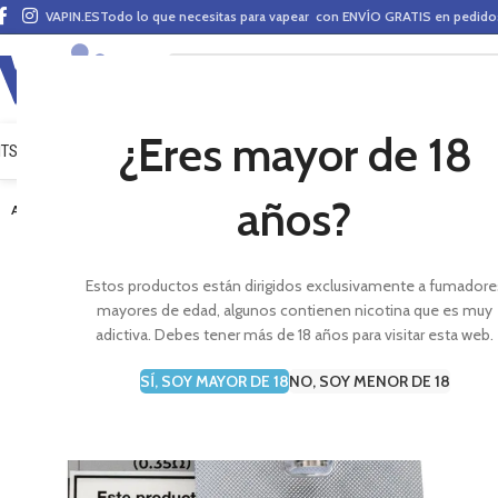
VAPIN.ES
Todo lo que necesitas para vapear con ENVÍO GRATIS en pedid
¿Eres mayor de 18
ITS VAPEO
PODS
MODS
CLAROMIZADORES
BASES Y AROMAS (ALQUIMIA)
E-LÍ
años?
AGOTADO
Estos productos están dirigidos exclusivamente a fumadore
mayores de edad, algunos contienen nicotina que es muy
adictiva. Debes tener más de 18 años para visitar esta web.
SÍ, SOY MAYOR DE 18
NO, SOY MENOR DE 18