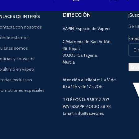
DIRECCIÓN
¡Susc
NLACES DE INTERÉS
Se u
ontacta con nosotros
VAPIN, Espacio de Vapeo
ónde estamos
Email 
C/Alameda de San Antón,
uiénes somos
38, Bajo 2,
30205, Cartagena,
oticias y consejos
Murcia
o último en vapeo
fertas exclusivas
Atención al cliente:
L a V de
10 a 14h y de 17 a 20h
romociones especiales
TELÉFONO:
968 312 702
WATSSAPP:
601 30 58 28
Email:
info
@vapeo.es