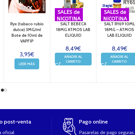
SALES de
SALES de
NICOTINA
NICOTINA
Ryx (tabaco rubio
SALT BEBECA
SALT RY69 10ML
dulce) 3MG/ml
18MG ATMOS LAB
18MG – ATMOS
Bote de 10ml de
ELIQUID
LAB ELIQUID
VAPFIP
8,49
€
8,49
€
3,95
€
AÑADIR AL
AÑADIR AL
CARRITO
CARRITO
LEER MÁS
io post-venta
Pago online
 oficial
Pasarelas de pago seguras.