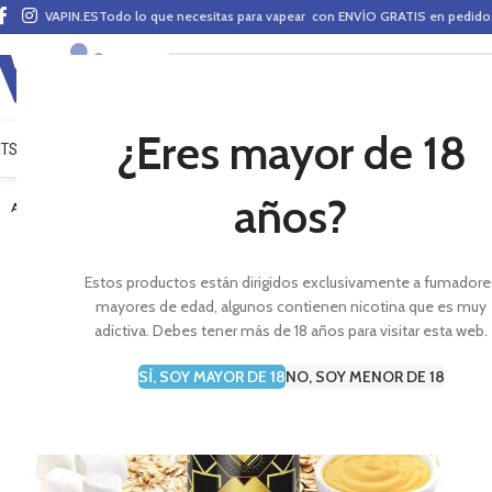
VAPIN.ES
Todo lo que necesitas para vapear con ENVÍO GRATIS en pedid
¿Eres mayor de 18
ITS VAPEO
PODS
MODS
CLAROMIZADORES
BASES Y AROMAS (ALQUIMIA)
E-LÍ
años?
AGOTADO
Estos productos están dirigidos exclusivamente a fumadore
mayores de edad, algunos contienen nicotina que es muy
adictiva. Debes tener más de 18 años para visitar esta web.
SÍ, SOY MAYOR DE 18
NO, SOY MENOR DE 18