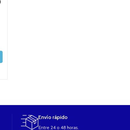
ADO
Don Juan Reserve
Draculin 50ml
TRUBIO 50ML
100ml de Kings
Eliquid de
BOMBO ELIQU
Crest Eliquid
Vapemoniadas +
Nicokit de Regalo
17,95
€
24,89
€
LEER MÁS
17,95
€
16,90
€
LEER MÁS
LEER MÁS
Envío rápido
Entre 24 o 48 horas.