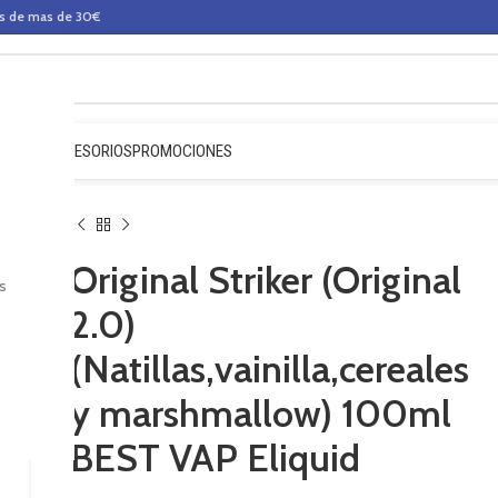
os de mas de 30€
QUIDOS
ACCESORIOS
PROMOCIONES
Original Striker (Original
s
2.0)
(Natillas,vainilla,cereales
y marshmallow) 100ml
BEST VAP Eliquid