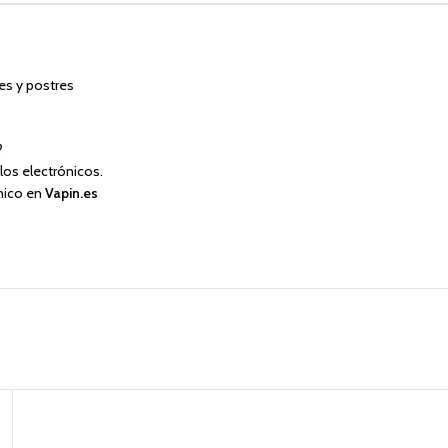
es y postres
?
llos electrónicos.
ónico en
Vapin.es