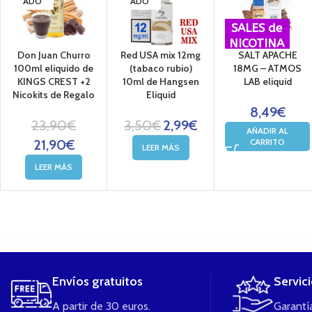
ADO
ADO
SALES de
NICOTINA
Don Juan Churro
Red USA mix 12mg
SALT APACHE
100ml eliquido de
(tabaco rubio)
18MG – ATMOS
KINGS CREST +2
10ml de Hangsen
LAB eliquid
Nicokits de Regalo
Eliquid
8,49
€
23,90
€
3,50
€
2,99
€
AÑADIR AL
21,90
€
CARRITO
LEER MÁS
LEER MÁS
....
Envíos gratuitos
Servic
A partir de 30 euros.
Garantía