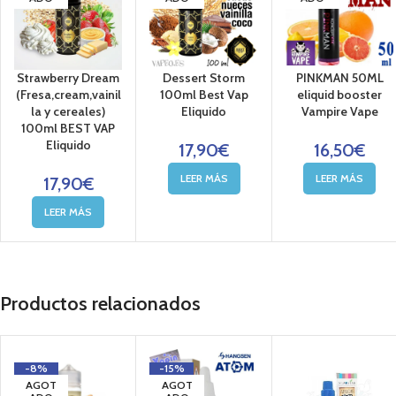
Strawberry Dream
Dessert Storm
PINKMAN 50ML
(Fresa,cream,vainil
100ml Best Vap
eliquid booster
la y cereales)
Eliquido
Vampire Vape
100ml BEST VAP
Eliquido
17,90
€
16,50
€
LEER MÁS
LEER MÁS
17,90
€
LEER MÁS
Productos relacionados
-8%
-15%
AGOT
AGOT