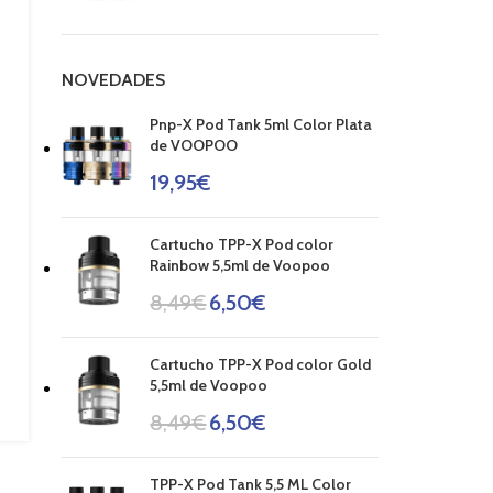
NOVEDADES
Pnp-X Pod Tank 5ml Color Plata
de VOOPOO
19,95
€
Cartucho TPP-X Pod color
Rainbow 5,5ml de Voopoo
8,49
€
6,50
€
Cartucho TPP-X Pod color Gold
5,5ml de Voopoo
8,49
€
6,50
€
TPP-X Pod Tank 5,5 ML Color