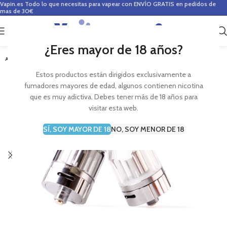
Vapin.es
Todo lo que necesitas para vapear con ENVÍO GRATIS en pedidos de
mas de 30€
0
0,00
€
¿Eres mayor de 18 años?
AGOTADO
Estos productos están dirigidos exclusivamente a
fumadores mayores de edad, algunos contienen nicotina
que es muy adictiva. Debes tener más de 18 años para
visitar esta web.
SÍ, SOY MAYOR DE 18
NO, SOY MENOR DE 18