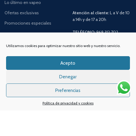
Lo último en vapeo
Ofertas exclusivas
Atención al cliente:
L a V de 10
a 14h y de 17 a 20h
Promociones especiales
TELÉFONO:
968 312 702
WATSSAPP:
601 30 58 28
Email:
info
@vapeo.es
Utilizamos cookies para optimizar nuestro sitio web y nuestro servicio.
Acepto
Denegar
Preferencias
Política de privacidad y cookies
Sistemas de pagos
Sistema de envío