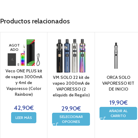
Productos relacionados
AGOT
ADO
Veco ONE PLUS kit
de vapeo 3000mA
VM SOLO 22 kit de
ORCA SOLO
y 4ml de
vapeo 2000mA de
VAPORESSO KIT
Vaporesso (Color
VAPORESSO (2
DE INICIO
Rainbow)
eliquids de Regalo)
19,90
€
42,90
€
29,90
€
AÑADIR AL
CARRITO
SELECCIONAR
LEER MÁS
OPCIONES