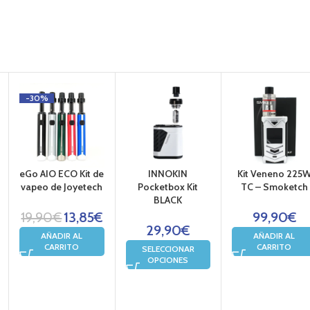
-30%
eGo AIO ECO Kit de
INNOKIN
Kit Veneno 225
vapeo de Joyetech
Pocketbox Kit
TC – Smoketch
BLACK
19,90
€
13,85
€
99,90
€
29,90
€
AÑADIR AL
AÑADIR AL
CARRITO
CARRITO
SELECCIONAR
OPCIONES