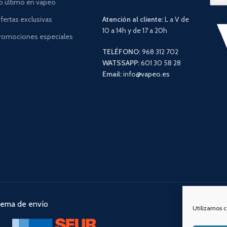
o último en vapeo
fertas exclusivas
Atención al cliente:
L a V de
10 a 14h y de 17 a 20h
romociones especiales
TELÉFONO:
968 312 702
WATSSAPP:
601 30 58 28
Email:
info
@vapeo.es
tema de envío
Nuestra
Utilizamos c