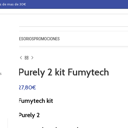
os de mas de 30€
QUIDOS
ACCESORIOS
PROMOCIONES
Purely 2 kit Fumytech
s
27,80
€
Fumytech kit
Purely 2