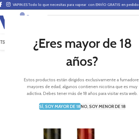
VAPIN.ES
Todo lo que necesitas para vapear con ENVÍO GRATIS en pedid
¿Eres mayor de 18
ITS VAPEO
PODS
MODS
CLAROMIZADORES
BASES Y AROMAS (ALQUIMIA)
E-LÍ
años?
Estos productos están dirigidos exclusivamente a fumadore
mayores de edad, algunos contienen nicotina que es muy
adictiva. Debes tener más de 18 años para visitar esta web.
SÍ, SOY MAYOR DE 18
NO, SOY MENOR DE 18