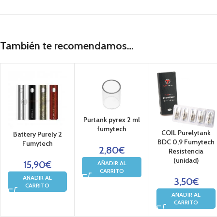
1600 mA de Batería te ofrecen autonomía para un día o mas
Carga de la batería por micro usb
También te recomendamos…
Buena sensación de calada, similar al tabaco
para vapear con 2-6 mg de nicotina
contenido:
Tanque PURTANK 2 ML
Purtank pyrex 2 ml
fumytech
COIL Purelytank
Batería Purely 2 1600 mA
Battery Purely 2
BDC 0,9 Fumytech
Fumytech
2,80
€
Resistencia
2 Resistencias purely 0,7 ohm
(unidad)
15,90
€
AÑADIR AL
CARRITO
Cable micro usb
AÑADIR AL
3,50
€
CARRITO
1 líquido 10 ml
AÑADIR AL
CARRITO