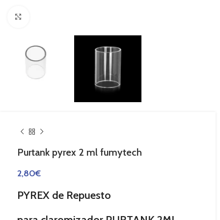
Haga Click para agrandar
Purtank pyrex 2 ml fumytech
2,80
€
PYREX de Repuesto
para claromizador PURTANK 2ML