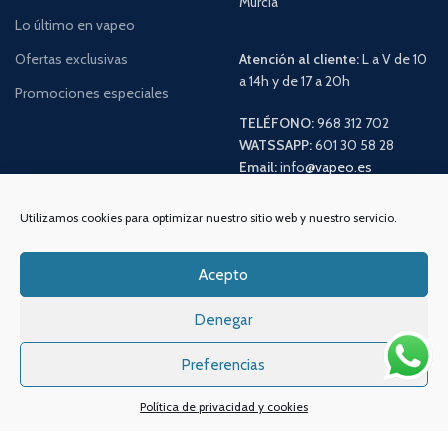
Murcia
Lo último en vapeo
Ofertas exclusivas
Atención al cliente:
L a V de 10
a 14h y de 17 a 20h
Promociones especiales
TELÉFONO:
968 312 702
WATSSAPP:
601 30 58 28
Email:
info
@vapeo.es
Utilizamos cookies para optimizar nuestro sitio web y nuestro servicio.
Acepto
Denegar
Preferencias
Sistemas de pagos
Sistema de envío
Política de privacidad y cookies