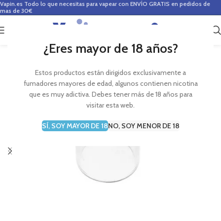
Vapin.es
Todo lo que necesitas para vapear con ENVÍO GRATIS en pedidos de
mas de 30€
0
0,00
€
¿Eres mayor de 18 años?
Estos productos están dirigidos exclusivamente a
fumadores mayores de edad, algunos contienen nicotina
que es muy adictiva. Debes tener más de 18 años para
visitar esta web.
SÍ, SOY MAYOR DE 18
NO, SOY MENOR DE 18