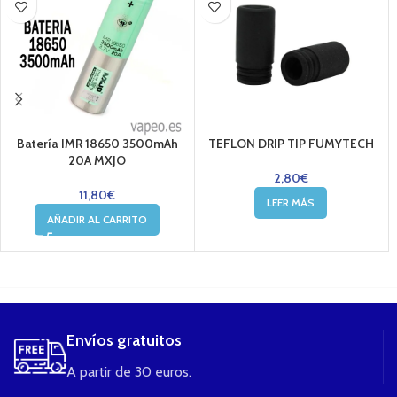
Batería IMR 18650 3500mAh
TEFLON DRIP TIP FUMYTECH
20A MXJO
2,80
€
11,80
€
LEER MÁS
AÑADIR AL CARRITO
....
Envíos gratuitos
A partir de 30 euros.