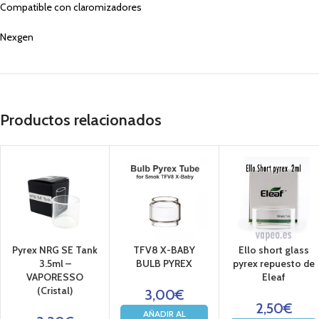
Compatible con claromizadores
Nexgen
Productos relacionados
Pyrex NRG SE Tank
TFV8 X-BABY
Ello short glass
3.5ml –
BULB PYREX
pyrex repuesto de
VAPORESSO
Eleaf
(Cristal)
3,00
€
2,50
€
AÑADIR AL