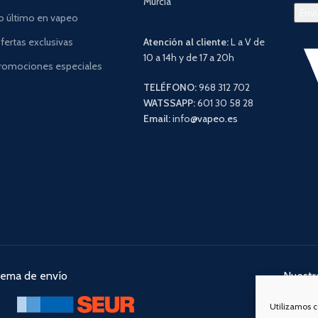
Murcia
o último en vapeo
fertas exclusivas
Atención al cliente:
L a V de
10 a 14h y de 17 a 20h
romociones especiales
TELÉFONO:
968 312 702
WATSSAPP:
601 30 58 28
Email:
info
@vapeo.es
tema de envío
Nuestra
Utilizamos c