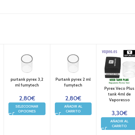
purtank pyrex 3,2
Purtank pyrex 2 ml
ml fumytech
fumytech
Pyrex Veco Plus
tank 4ml de
2,80
€
2,80
€
Vaporesso
SELECCIONAR
AÑADIR AL
OPCIONES
CARRITO
3,30
€
AÑADIR AL
CARRITO