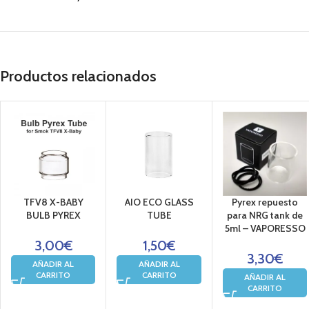
Productos relacionados
TFV8 X-BABY
AIO ECO GLASS
Pyrex repuesto
BULB PYREX
TUBE
para NRG tank de
5ml – VAPORESSO
3,00
€
1,50
€
3,30
€
AÑADIR AL
AÑADIR AL
CARRITO
CARRITO
AÑADIR AL
CARRITO