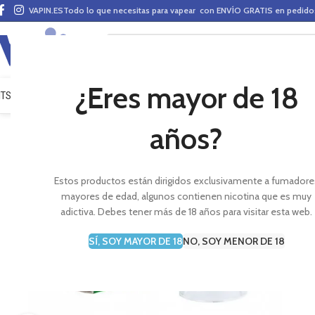
VAPIN.ES
Todo lo que necesitas para vapear con ENVÍO GRATIS en pedid
¿Eres mayor de 18
ITS VAPEO
PODS
MODS
CLAROMIZADORES
BASES Y AROMAS (ALQUIMIA)
E-LÍ
años?
Estos productos están dirigidos exclusivamente a fumadore
mayores de edad, algunos contienen nicotina que es muy
adictiva. Debes tener más de 18 años para visitar esta web.
SÍ, SOY MAYOR DE 18
NO, SOY MENOR DE 18