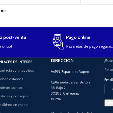
io post-venta
Pago online
 oficial
Pasarelas de pago seguras.
DIRECCIÓN
¡Susc
NLACES DE INTERÉS
Se u
ontacta con nosotros
VAPIN, Espacio de Vapeo
ónde estamos
Email 
C/Alameda de San Antón,
uiénes somos
38, Bajo 2,
30205, Cartagena,
oticias y consejos
Murcia
o último en vapeo