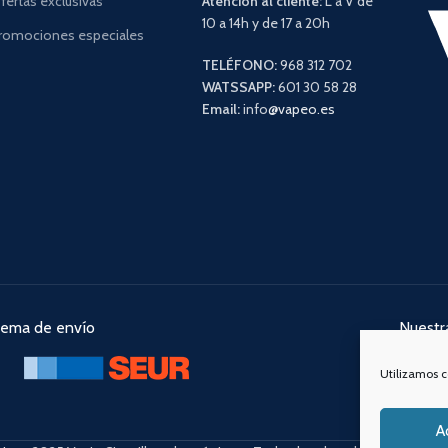
fertas exclusivas
Atención al cliente:
L a V de
10 a 14h y de 17 a 20h
romociones especiales
TELÉFONO:
968 312 702
WATSSAPP:
601 30 58 28
Email:
info
@vapeo.es
tema de envío
Nuestra
Utilizamos c
A