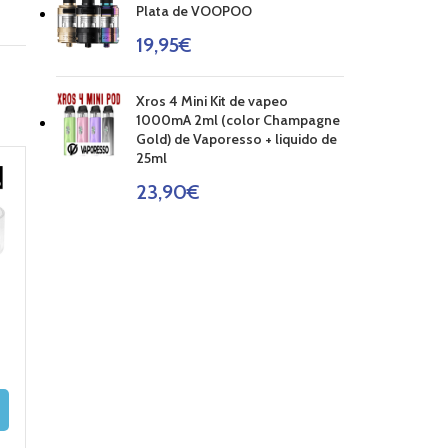
Plata de VOOPOO
19,95
€
Xros 4 Mini Kit de vapeo
1000mA 2ml (color Champagne
Gold) de Vaporesso + liquido de
25ml
23,90
€
Pyrex NRG MINI
PYREX IJUST
Pyrex Veco Ta
TANK 2ML –
NEXGEN LONG
2ml de Vapore
VAPORESSO
4ml
(Cristal)
2,75
€
2,50
€
AÑADIR AL
2,90
€
CARRITO
AÑADIR AL
CARRITO
AÑADIR AL
CARRITO