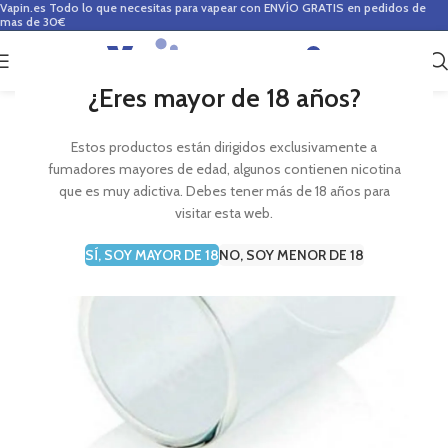
Vapin.es
Todo lo que necesitas para vapear con ENVÍO GRATIS en pedidos de
mas de 30€
0
0,00
€
¿Eres mayor de 18 años?
Estos productos están dirigidos exclusivamente a
fumadores mayores de edad, algunos contienen nicotina
que es muy adictiva. Debes tener más de 18 años para
visitar esta web.
SÍ, SOY MAYOR DE 18
NO, SOY MENOR DE 18