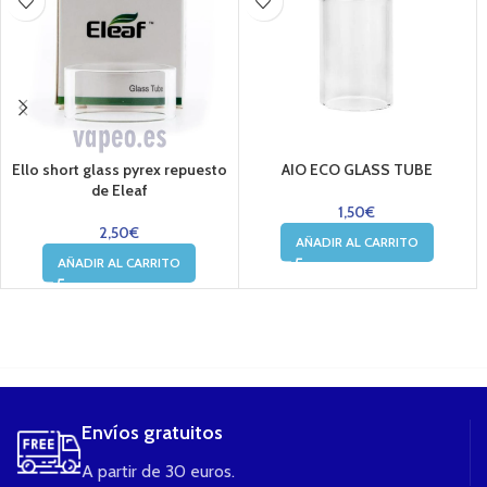
Ello short glass pyrex repuesto
AIO ECO GLASS TUBE
de Eleaf
1,50
€
2,50
€
AÑADIR AL CARRITO
AÑADIR AL CARRITO
....
Envíos gratuitos
A partir de 30 euros.