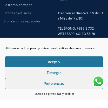
Lo último en vapeo
Ofertas exclusivas
Atención al cliente:
L a V de 10
a 14h y de 17 a 20h
Promociones especiales
TELÉFONO:
968 312 702
WATSSAPP:
601 30 58 28
Email:
info
@vapeo.es
Utilizamos cookies para optimizar nuestro sitio web y nuestro servicio.
Acepto
Denegar
Preferencias
Sistemas de pagos
Sistema de envío
Política de privacidad y cookies