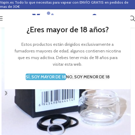
Vapin.es
Todo lo que necesitas para vapear con ENVÍO GRATIS en pedidos de
mas de 30€
0
0,00
€
¿Eres mayor de 18 años?
Estos productos están dirigidos exclusivamente a
fumadores mayores de edad, algunos contienen nicotina
que es muy adictiva. Debes tener más de 18 años para
visitar esta web.
SÍ, SOY MAYOR DE 18
NO, SOY MENOR DE 18