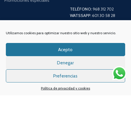
Promociones especiales
TELÉFONO:
968 312 702
WATSSAPP:
601 30 58 28
Email:
info
@vapeo.es
Utilizamos cookies para optimizar nuestro sitio web y nuestro servicio.
Acepto
Denegar
Preferencias
Política de privacidad y cookies
Sistemas de pagos
Sistema de envío
Nuestras redes sociales: