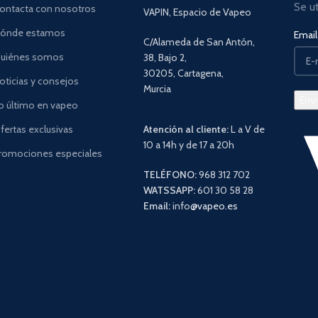
Se u
ontacta con nosotros
VAPIN, Espacio de Vapeo
ónde estamos
Email 
C/Alameda de San Antón,
uiénes somos
38, Bajo 2,
30205, Cartagena,
oticias y consejos
Murcia
o último en vapeo
fertas exclusivas
Atención al cliente:
L a V de
10 a 14h y de 17 a 20h
romociones especiales
TELÉFONO:
968 312 702
WATSSAPP:
601 30 58 28
Email:
info
@vapeo.es