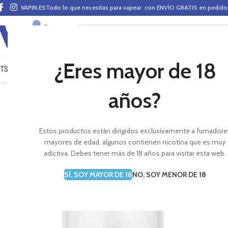
VAPIN.ES
Todo lo que necesitas para vapear con ENVÍO GRATIS en pedid
¿Eres mayor de 18
ITS VAPEO
PODS
MODS
CLAROMIZADORES
BASES Y AROMAS (ALQUIMIA)
E-LÍ
años?
Estos productos están dirigidos exclusivamente a fumadore
mayores de edad, algunos contienen nicotina que es muy
adictiva. Debes tener más de 18 años para visitar esta web.
SÍ, SOY MAYOR DE 18
NO, SOY MENOR DE 18