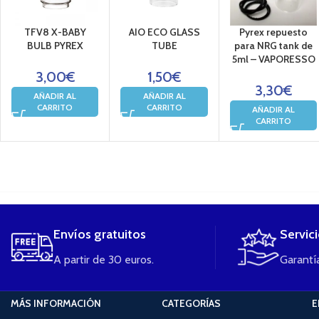
TFV8 X-BABY
AIO ECO GLASS
Pyrex repuesto
BULB PYREX
TUBE
para NRG tank de
5ml – VAPORESSO
3,00
€
1,50
€
3,30
€
AÑADIR AL
AÑADIR AL
CARRITO
CARRITO
AÑADIR AL
CARRITO
....
Envíos gratuitos
Servic
A partir de 30 euros.
Garantía
MÁS INFORMACIÓN
CATEGORÍAS
E