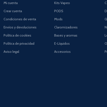
Mi cuenta
Kits Vapeo
C
Crear cuenta
PODS
D
Condiciones de venta
Mods
Q
Envíos y devoluciones
Claromizadores
N
Política de cookies
Bases y aromas
L
Política de privacidad
E-Líquidos
O
Aviso legal
Accesorios
P