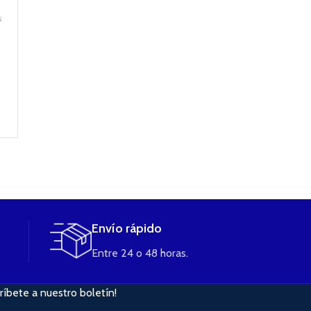
pyrex DRIZZLE
PYREX IJUST
Pyrex Veco Ta
VAPORESSO
NEXGEN LONG
2ml de Vapore
4ml
2,80
€
2,75
€
2,50
€
AÑADIR AL
AÑADIR AL
CARRITO
CARRITO
AÑADIR AL
CARRITO
Envío rápido
Entre 24 o 48 horas.
ríbete a nuestro boletín!