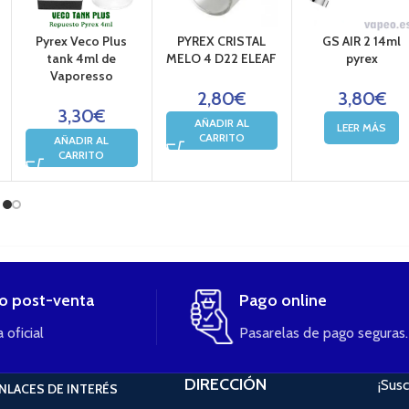
Pyrex Veco Plus
PYREX CRISTAL
GS AIR 2 14ml
tank 4ml de
MELO 4 D22 ELEAF
pyrex
Vaporesso
2,80
€
3,80
€
3,30
€
AÑADIR AL
LEER MÁS
CARRITO
AÑADIR AL
CARRITO
io post-venta
Pago online
 oficial
Pasarelas de pago seguras.
DIRECCIÓN
¡Susc
NLACES DE INTERÉS