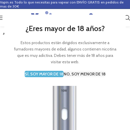
Vapin.es
Todo lo que necesitas para vapear con ENVÍO GRATIS en pedidos de
mas de 30€
0
0,00
€
¿Eres mayor de 18 años?
AGOTADO
Estos productos están dirigidos exclusivamente a
fumadores mayores de edad, algunos contienen nicotina
que es muy adictiva. Debes tener más de 18 años para
visitar esta web.
SÍ, SOY MAYOR DE 18
NO, SOY MENOR DE 18