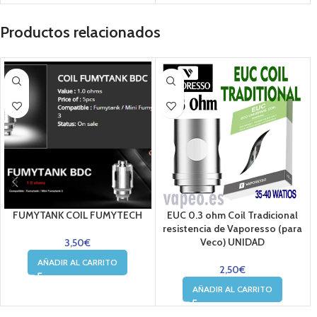
Productos relacionados
FUMYTANK COIL FUMYTECH
EUC 0.3 ohm Coil Tradicional
resistencia de Vaporesso (para
Veco) UNIDAD
3,50
€
AÑADIR AL CARRITO
2,50
€
AÑADIR AL CARRITO
....