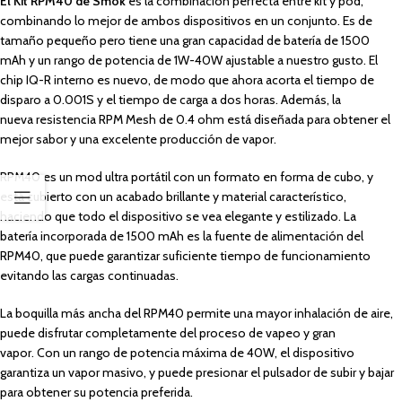
El Kit RPM40 de Smok
es la combinación perfecta entre kit y pod,
combinando lo mejor de ambos dispositivos en un conjunto. Es de
tamaño pequeño pero tiene una gran capacidad de batería de 1500
mAh y un rango de potencia de 1W-40W ajustable a nuestro gusto. El
chip IQ-R interno es nuevo, de modo que ahora acorta el tiempo de
disparo a 0.001S y el tiempo de carga a dos horas. Además, la
nueva resistencia RPM Mesh de 0.4 ohm está diseñada para obtener el
mejor sabor y una excelente producción de vapor.
RPM40 es un mod ultra portátil con un formato en forma de cubo, y
está cubierto con un acabado brillante y material característico,
haciendo que todo el dispositivo se vea elegante y estilizado. La
batería incorporada de 1500 mAh es la fuente de alimentación del
RPM40, que puede garantizar suficiente tiempo de funcionamiento
evitando las cargas continuadas.
La boquilla más ancha del RPM40 permite una mayor inhalación de aire,
puede disfrutar completamente del proceso de vapeo y gran
vapor. Con un rango de potencia máxima de 40W, el dispositivo
garantiza un vapor masivo, y puede presionar el pulsador de subir y bajar
para obtener su potencia preferida.