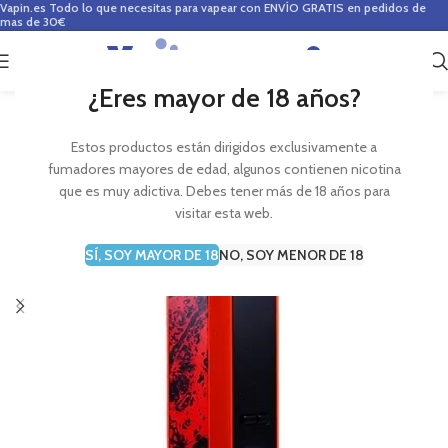
Vapin.es
Todo lo que necesitas para vapear con ENVÍO GRATIS en pedidos de
mas de 30€
0
0,00
€
¿Eres mayor de 18 años?
Estos productos están dirigidos exclusivamente a
fumadores mayores de edad, algunos contienen nicotina
que es muy adictiva. Debes tener más de 18 años para
visitar esta web.
SÍ, SOY MAYOR DE 18
NO, SOY MENOR DE 18