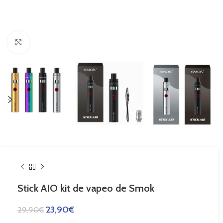
Haga Click para agrandar
Stick AIO kit de vapeo de Smok
23,90
€
29,90
€