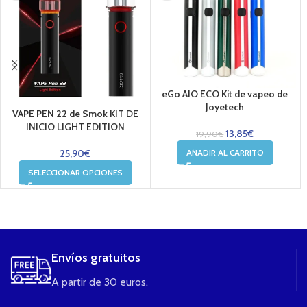
eGo AIO ECO Kit de vapeo de
Joyetech
VAPE PEN 22 de Smok KIT DE
INICIO LIGHT EDITION
13,85
€
19,90
€
25,90
€
AÑADIR AL CARRITO
SELECCIONAR OPCIONES
....
Envíos gratuitos
A partir de 30 euros.