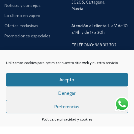
30205, Cartagena,
Noticias y consejos
Murcia
Lo último en vapeo
Ofertas exclusivas
Atención al cliente:
L a V de 10
a 14h y de 17 a 20h
Promociones especiales
TELÉFONO:
968 312 702
WATSSAPP:
601 30 58 28
Email:
info
@vapeo.es
Utilizamos cookies para optimizar nuestro sitio web y nuestro servicio.
Acepto
Denegar
Preferencias
Política de privacidad y cookies