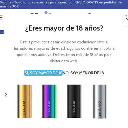
Vapin.es
Todo lo que necesitas para vapear con ENVÍO GRATIS en pedidos de
mas de 30€
0
0,00
€
¿Eres mayor de 18 años?
-20%
Estos productos están dirigidos exclusivamente a
fumadores mayores de edad, algunos contienen nicotina
que es muy adictiva. Debes tener más de 18 años para
visitar esta web.
SÍ, SOY MAYOR DE 18
NO, SOY MENOR DE 18