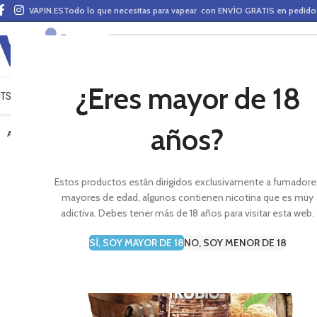
VAPIN.ES
Todo lo que necesitas para vapear con ENVÍO GRATIS en pedid
¿Eres mayor de 18
ITS VAPEO
PODS
MODS
CLAROMIZADORES
BASES Y AROMAS (ALQUIMIA)
E-LÍ
años?
AGOTADO
Estos productos están dirigidos exclusivamente a fumadore
mayores de edad, algunos contienen nicotina que es muy
adictiva. Debes tener más de 18 años para visitar esta web.
SÍ, SOY MAYOR DE 18
NO, SOY MENOR DE 18