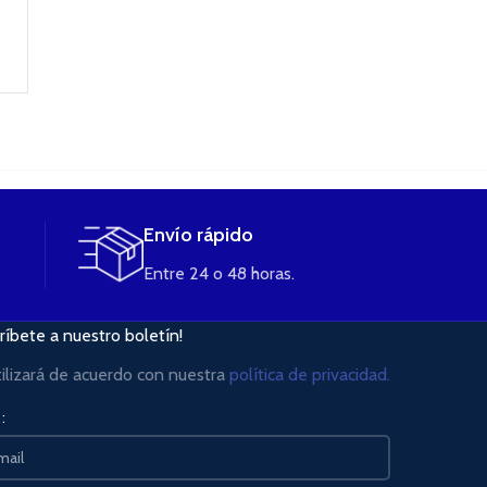
4,50
€
AÑADIR AL
CARRITO
Envío rápido
Entre 24 o 48 horas.
ríbete a nuestro boletín!
tilizará de acuerdo con nuestra
política de privacidad.
: