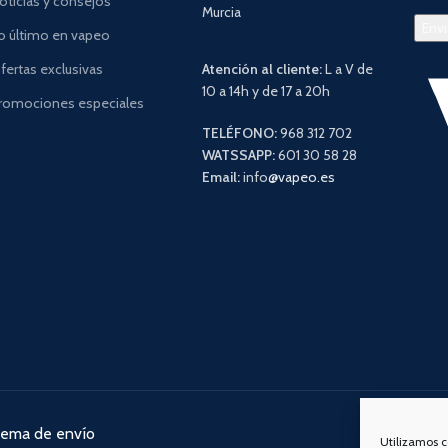
oticias y consejos
Murcia
o último en vapeo
fertas exclusivas
Atención al cliente:
L a V de
10 a 14h y de 17 a 20h
romociones especiales
TELÉFONO:
968 312 702
WATSSAPP:
601 30 58 28
Email:
info
@vapeo.es
tema de envío
Nuestra
Utilizamos c