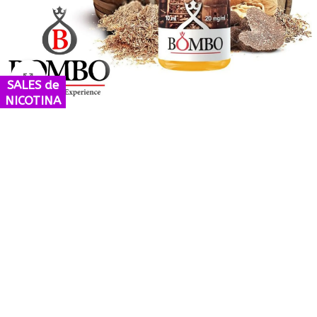
Haga Click para agrandar
SALES de
NICOTINA