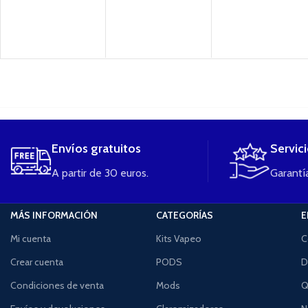
....
Envíos gratuitos
Servic
A partir de 30 euros.
Garantía
MÁS INFORMACIÓN
CATEGORÍAS
E
Mi cuenta
Kits Vapeo
C
Crear cuenta
PODS
D
Condiciones de venta
Mods
Q