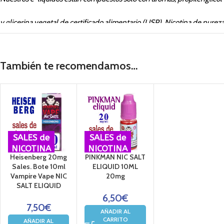
y glicerina vegetal de certificado alimentario (USP). Nicotina de pure
ESTE PRODUCTO SOLO ES PARA UTILIZAR EN CIGARRILLO ELECTRON
LIQUIDOS SON TOXICOS POR INGESTION Y POR CONTACTO CON LA 
También te recomendamos…
NO DEBEN DEJARSE AL ALCANCE DE LOS NIÑOS
NO DEBEN DE SER UTILIZADOS POR PERSONAS NO FUMADORAS
NI POR EMBARAZADAS O MENORES DE 18 AÑOS
SALES de
SALES de
NICOTINA
NICOTINA
Heisenberg 20mg
PINKMAN NIC SALT
Sales. Bote 10ml
ELIQUID 10ML
Vampire Vape NIC
20mg
SALT ELIQUID
6,50
€
7,50
€
AÑADIR AL
CARRITO
AÑADIR AL