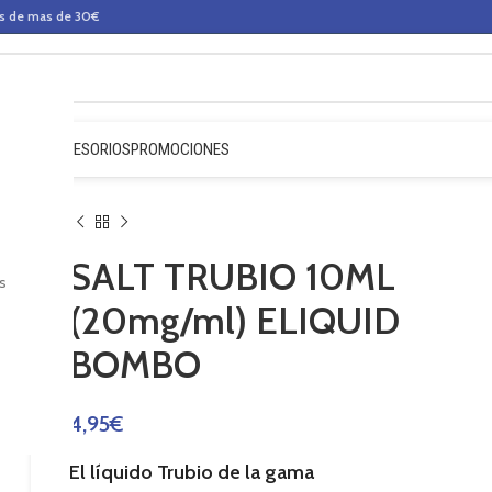
os de mas de 30€
QUIDOS
ACCESORIOS
PROMOCIONES
SALT TRUBIO 10ML
s
(20mg/ml) ELIQUID
BOMBO
4,95
€
El
líquido Trubio
de
la gama