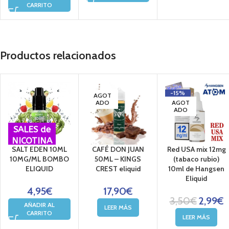
CARRITO
Productos relacionados
-15%
AGOT
ADO
AGOT
ADO
SALES de
NICOTINA
SALT EDEN 10ML
CAFÉ DON JUAN
Red USA mix 12mg
10MG/ML BOMBO
50ML – KINGS
(tabaco rubio)
ELIQUID
CREST eliquid
10ml de Hangsen
Eliquid
4,95
€
17,90
€
3,50
€
2,99
€
AÑADIR AL
LEER MÁS
CARRITO
LEER MÁS