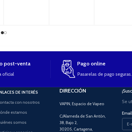
io post-venta
Pago online
 oficial
Pasarelas de pago seguras.
DIRECCIÓN
¡Susc
NLACES DE INTERÉS
Se u
ontacta con nosotros
VAPIN, Espacio de Vapeo
ónde estamos
Email 
C/Alameda de San Antón,
uiénes somos
38, Bajo 2,
30205, Cartagena,