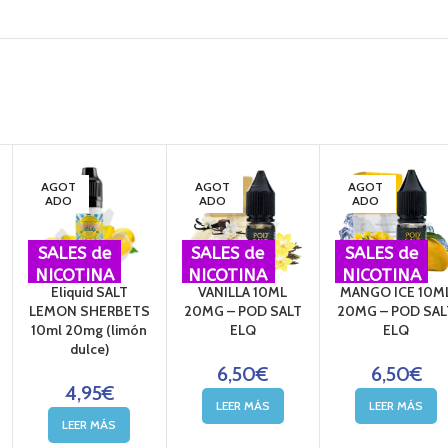
AGOT
AGOT
AGOT
ADO
ADO
ADO
SALES de
SALES de
SALES de
NICOTINA
NICOTINA
NICOTINA
Eliquid SALT
VANILLA 10ML
MANGO ICE 10M
LEMON SHERBETS
20MG – POD SALT
20MG – POD SAL
10ml 20mg (limón
ELQ
ELQ
dulce)
6,50
€
6,50
€
4,95
€
LEER MÁS
LEER MÁS
LEER MÁS