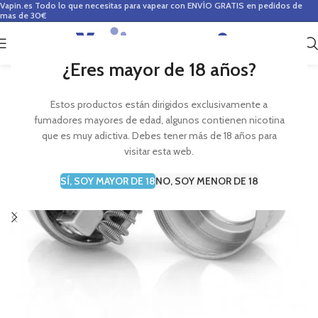
Vapin.es
Todo lo que necesitas para vapear con ENVÍO GRATIS en pedidos de
mas de 30€
0
0,00
€
¿Eres mayor de 18 años?
Estos productos están dirigidos exclusivamente a
fumadores mayores de edad, algunos contienen nicotina
que es muy adictiva. Debes tener más de 18 años para
visitar esta web.
SÍ, SOY MAYOR DE 18
NO, SOY MENOR DE 18