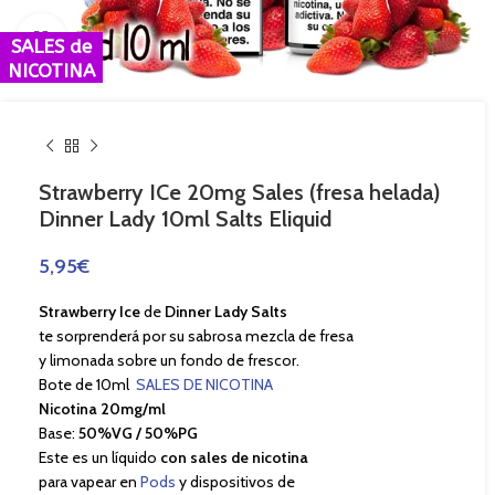
Haga Click para agrandar
SALES de
NICOTINA
Strawberry ICe 20mg Sales (fresa helada)
Dinner Lady 10ml Salts Eliquid
5,95
€
Strawberry Ice
de
Dinner Lady Salts
te sorprenderá por su sabrosa mezcla de fresa
y limonada sobre un fondo de frescor.
Bote de 10ml
SALES DE NICOTINA
Nicotina 20mg/ml
Base:
50%VG / 50%PG
Este es un líquido
con sales de nicotina
para vapear en
Pods
y dispositivos de