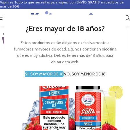
Vapin.es
Todo lo que necesitas para vapear con ENVÍO GRATIS en pedidos de
mas de 30€
0
0,00
€
¿Eres mayor de 18 años?
AGOTADO
Estos productos están dirigidos exclusivamente a
fumadores mayores de edad, algunos contienen nicotina
que es muy adictiva. Debes tener más de 18 años para
visitar esta web.
SÍ, SOY MAYOR DE 18
NO, SOY MENOR DE 18