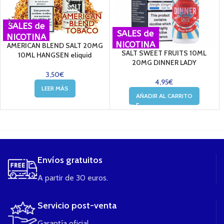
SALES de
SALES de
NICOTINA
NICOTINA
AMERICAN BLEND SALT 20MG
SALT SWEET FRUITS 10ML
10ML HANGSEN eliquid
20MG DINNER LADY
3,50
€
4,95
€
LEER MÁS
AÑADIR AL CARRITO
....
Envíos gratuitos
A partir de 30 euros.
Servicio post-venta
Garantía oficial