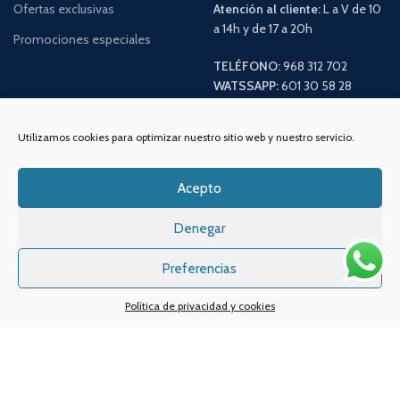
Ofertas exclusivas
Atención al cliente:
L a V de 10
a 14h y de 17 a 20h
Promociones especiales
TELÉFONO:
968 312 702
WATSSAPP:
601 30 58 28
Email:
info
@vapeo.es
Utilizamos cookies para optimizar nuestro sitio web y nuestro servicio.
Acepto
Denegar
Preferencias
Política de privacidad y cookies
Sistemas de pagos
Sistema de envío