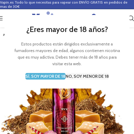
Vapin.es
Todo lo que necesitas para vapear con ENVÍO GRATIS en pedidos de
mas de 30€
0
0,00
€
¿Eres mayor de 18 años?
AGOTADO
Estos productos están dirigidos exclusivamente a
fumadores mayores de edad, algunos contienen nicotina
que es muy adictiva. Debes tener más de 18 años para
visitar esta web.
SÍ, SOY MAYOR DE 18
NO, SOY MENOR DE 18