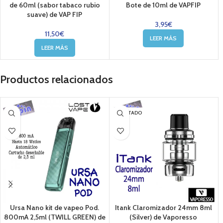
de 60ml (sabor tabaco rubio
Bote de 10ml de VAPFIP
suave) de VAP FIP
3,95
€
11,50
€
LEER MÁS
LEER MÁS
Productos relacionados
AGOTADO
Ursa Nano kit de vapeo Pod.
Itank Claromizador 24mm 8ml
800mA 2,5ml (TWILL GREEN) de
(Silver) de Vaporesso