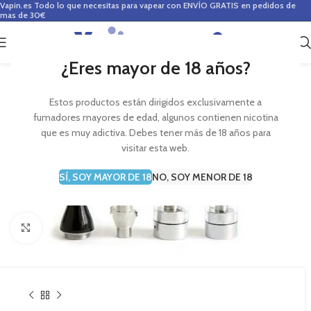
Vapin.es
Todo lo que necesitas para vapear con ENVÍO GRATIS en pedidos de
mas de 30€
0
0,00
€
¿Eres mayor de 18 años?
Estos productos están dirigidos exclusivamente a
fumadores mayores de edad, algunos contienen nicotina
que es muy adictiva. Debes tener más de 18 años para
visitar esta web.
SÍ, SOY MAYOR DE 18
NO, SOY MENOR DE 18
Haga Click para agrandar