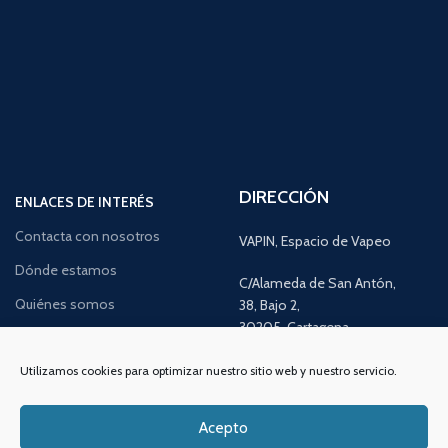
DIRECCIÓN
ENLACES DE INTERÉS
Contacta con nosotros
VAPIN, Espacio de Vapeo
Dónde estamos
C/Alameda de San Antón,
Quiénes somos
38, Bajo 2,
30205, Cartagena,
Noticias y consejos
Murcia
Utilizamos cookies para optimizar nuestro sitio web y nuestro servicio.
Lo último en vapeo
Ofertas exclusivas
Atención al cliente:
L a V de 10
Acepto
a 14h y de 17 a 20h
Promociones especiales