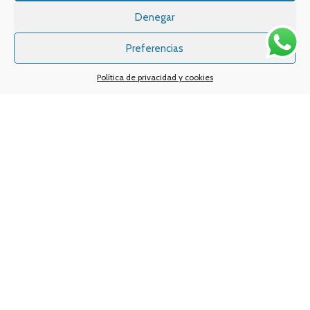
TELÉFONO:
968 312 702
Denegar
WATSSAPP:
601 30 58 28
Email:
info
@vapeo.es
Preferencias
Política de privacidad y cookies
Sistemas de pagos
Sistema de envío
Nuestras redes sociales: