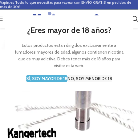
Vapin.es
Todo lo que necesitas para vapear con ENVÍO GRATIS en pedidos de
mas de 30€
0
0,00
€
¿Eres mayor de 18 años?
Estos productos están dirigidos exclusivamente a
fumadores mayores de edad, algunos contienen nicotina
que es muy adictiva. Debes tener más de 18 años para
visitar esta web.
SÍ, SOY MAYOR DE 18
NO, SOY MENOR DE 18