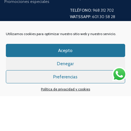
Promociones especiales
TELÉFONO:
968 312 702
WATSSAPP:
601 30 58 28
Email:
info
@vapeo.es
Utilizamos cookies para optimizar nuestro sitio web y nuestro servicio.
Acepto
Denegar
Preferencias
Política de privacidad y cookies
Sistemas de pagos
Sistema de envío
Nuestras redes sociales: