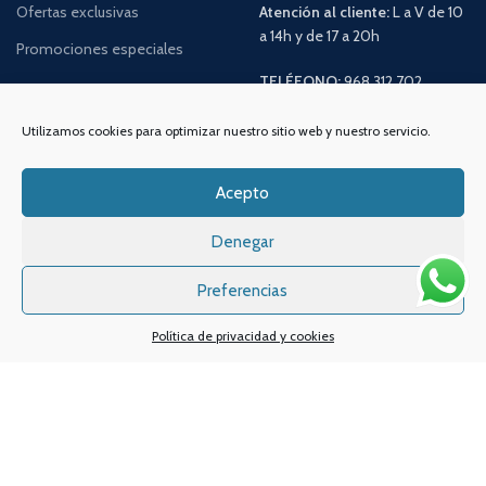
Ofertas exclusivas
Atención al cliente:
L a V de 10
a 14h y de 17 a 20h
Promociones especiales
TELÉFONO:
968 312 702
WATSSAPP:
601 30 58 28
Email:
info
@vapeo.es
Utilizamos cookies para optimizar nuestro sitio web y nuestro servicio.
Acepto
Denegar
Preferencias
Política de privacidad y cookies
Sistemas de pagos
Sistema de envío
Nuestras redes sociales: