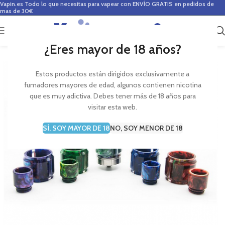
Vapin.es
Todo lo que necesitas para vapear con ENVÍO GRATIS en pedidos de
mas de 30€
0
0,00
€
¿Eres mayor de 18 años?
Estos productos están dirigidos exclusivamente a
fumadores mayores de edad, algunos contienen nicotina
que es muy adictiva. Debes tener más de 18 años para
visitar esta web.
SÍ, SOY MAYOR DE 18
NO, SOY MENOR DE 18