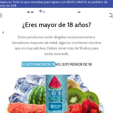
Vapin.es
Todo lo que necesitas para vapear con ENVÍO GRATIS en pedidos de
mas de 30€
0
0,00
€
¿Eres mayor de 18 años?
-18%
AGOTADO
Estos productos están dirigidos exclusivamente a
fumadores mayores de edad, algunos contienen nicotina
que es muy adictiva. Debes tener más de 18 años para
visitar esta web.
SÍ, SOY MAYOR DE 18
NO, SOY MENOR DE 18