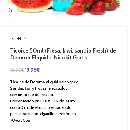
Haga Click para agrandar
Ticoice 50ml (Fresa, kiwi, sandía Fresh) de
Daruma Eliquid + Nicokit Gratis
13,95
€
16,95
€
TicoIce
de
Daruma eliquid
para vapeo
Sandia, kiwi y fresas
mezclados
con un toque de frescor.
Presentación en BOOSTER de 60ml
con 50 ml de eliquid premacerado
para vapear con cigarrillo electrónico
70vg/30pg